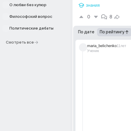
О любви без купюр
знания
0
8
Философский вопрос
Политические дебаты
По дате
По рейтингу
Смотреть все
maria_belichenko
11лет
Ученик