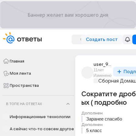
Создать пост
Главная
user_91526590
11лет
Подп
Моя лента
Изменено
Сборная Домаш
Пространства
Сократите дроби
ых ( подробно
В ТОПЕ НА ОТВЕТАХ
Дополнен
Информационные технологии
Заранее спасибо
Дополнен
А сейчас что-то совсем другое
5 класс