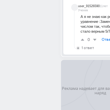
user_91526590
11лет
Ученик
А я не знаю как р
уравнение :Замен
числом так, чтоб
стало верным 5/
0
Отве
1 ответ