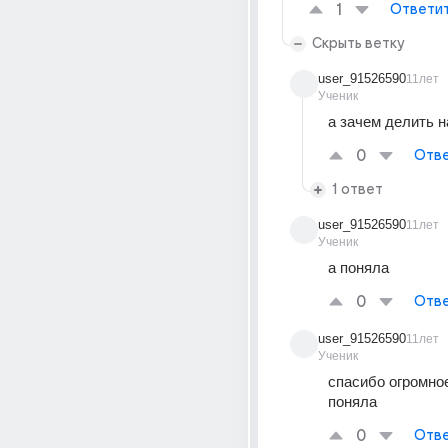
1
Ответи
Скрыть ветку
user_91526590
11лет
Ученик
а зачем делить н
0
Отве
1 ответ
user_91526590
11лет
Ученик
а поняла
0
Отве
user_91526590
11лет
Ученик
спасибо огромное
поняла
0
Отве