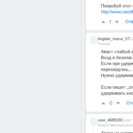
Попробуй этот 
http://www.need
1
Отв
bogdan_mazur_57
1
Ученик
Аваст слабый а
Вход в безопас
Если при удерж
перезагрузка,...
Нужно удержив
Если пишет ,,о
удерживать кно
0
От
user_4688100
11лет
Искусственный инте
Аваст не антив