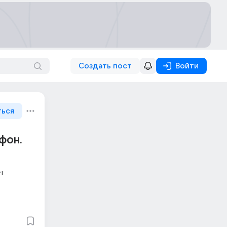
Создать пост
Войти
ться
фон.
т 