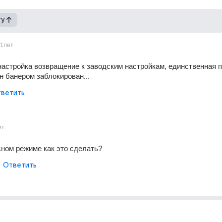
гу
11лет
астройка возвращение к заводским настройкам, единственная п
 банером заблокирован...
ветить
ет
сном режиме как это сделать?
Ответить