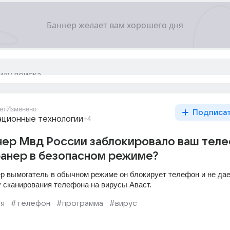
ет
Изменено
Подписа
ционные технологии
+4
ер Мвд России заблокировало ваш теле
банер в безопасном режиме?
ер вымогатель в обычном режиме он блокирует телефон и не дае
 сканирования телефона на вирусы Аваст.
я
#телефон
#программа
#вирус