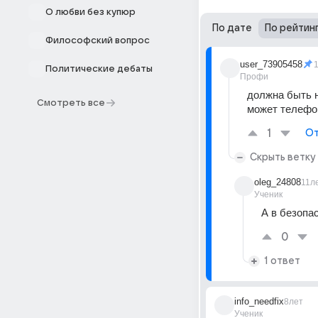
О любви без купюр
По дате
По рейтин
Философский вопрос
user_73905458
Политические дебаты
Профи
должна быть н
Смотреть все
может телефон
1
От
Скрыть ветку
oleg_24808
11л
Ученик
А в безопа
0
1 ответ
info_needfix
8лет
Ученик