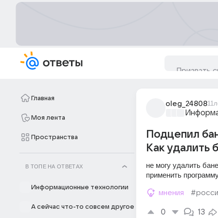
Главная
oleg_24808
11л
Информа
Моя лента
Подцепил бан
Пространства
Как удалить 
не могу удалить бан
В ТОПЕ НА ОТВЕТАХ
применить программу
Информационные технологии
мнения
#росси
А сейчас что-то совсем другое
0
13