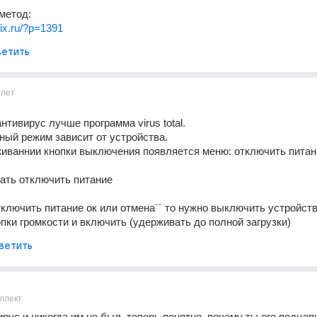
метод:
fix.ru/?p=1391
етить
1лет
нтивирус лучше программа virus total.
ный режим зависит от устройства.
иваннии кнопки выключения появляется меню: отключить питани
ать отключить питание
тключить питание ок или отмена´´ то нужно выключить устройство
пки громкости и включить (удерживать до полной загрузки)
ветить
ллект
ирус и никогда им не был. теперь понятно, почему ты его подцепи