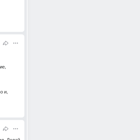
е, 
 и, 
л. Делай 