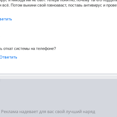
и всё. Потом выкини свой говноаваст, поставь антивирус и прове
ветить
т
ть откат системы на телефоне?
Ответить