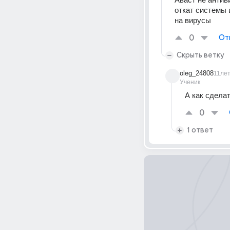
откат системы 
на вирусы
0
От
Скрыть ветку
oleg_24808
11ле
Ученик
А как сдела
0
1 ответ