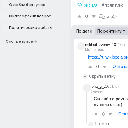
О любви без купюр
знания
#политика
0
3
Философский вопрос
Политические дебаты
По дате
По рейтингу
Смотреть все
mikhail_zverev_13
11лет
Мыслитель
https://ru.wikipedia.o
0
Ответи
Скрыть ветку
lena_g_207
11лет
Ученик
Спасибо огромное
лучший ответ)
0
Отве
1 ответ