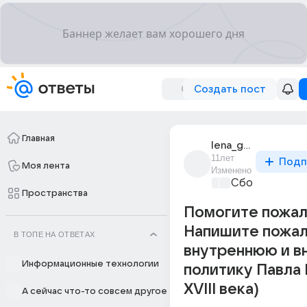
Создать пост
Главная
lena_g_207
11лет
Подп
Моя лента
Изменено
Сборная Дом
Пространства
Помогите пожал
Напишите пожа
В ТОПЕ НА ОТВЕТАХ
внутреннюю и 
Информационные технологии
политику Павла 
XVIII века)
А сейчас что-то совсем другое