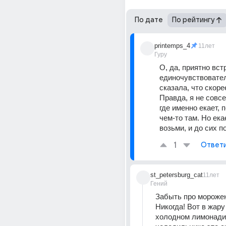
По дате
По рейтингу
printemps_4
11лет
Гуру
О, да, приятно встр
единочувствователя
сказала, что скорее
Правда, я не совсе
где именно екает, п
чем-то там. Но екае
возьми, и до сих п
1
Ответ
st_petersburg_cat
11лет
Гений
Забыть про морожен
Никогда! Вот в жару
холодном лимонадик