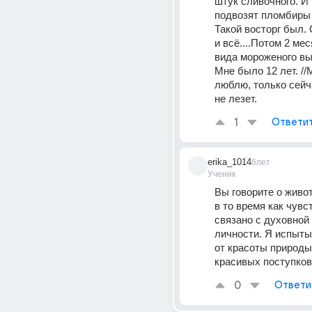
штук сливочного. И 
подвозят пломбиры
Такой восторг был. С
и всё....Потом 2 мес
вида мороженого вы
Мне было 12 лет. //
люблю, только сейч
не лезет.
1
Ответи
erika_1014
6лет
Ученик
Вы говорите о живот
в то время как чувст
связано с духовной 
личности. Я испыты
от красоты природы,
красивых поступков 
0
Ответи