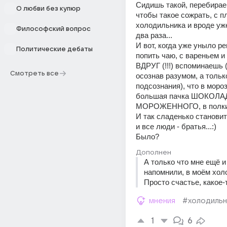
Сидишь такой, перебираеш
О любви без купюр
чтобы такое сожрать, с пл
холодильника и вроде уже 
Философский вопрос
два раза...
И вот, когда уже уныло р
Политические дебаты
попить чаю, с вареньем и
ВДРУГ (!!!) вспоминаешь (
Смотреть все
осознав разумом, а только
подсознания), что в мороз
большая пачка ШОКОЛА
МОРОЖЕННОГО, в полки
И так сладенько становитс
и все люди - братья...:)
Было?
Дополнен
А только что мне ещё и
напомнили, в моём холо
Просто счастье, какое-
мнения
#холодильн
1
6