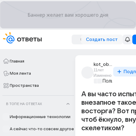
Создать пост
Главная
kot_obormot_zvezda
11лет
Подп
Моя лента
Изменено
Политические
Пространства
А вы часто испы
внезапное такое
В ТОПЕ НА ОТВЕТАХ
восторга? Вот п
Информационные технологии
чтоб ёкнуло, вн
скелетиком?
А сейчас что-то совсем другое