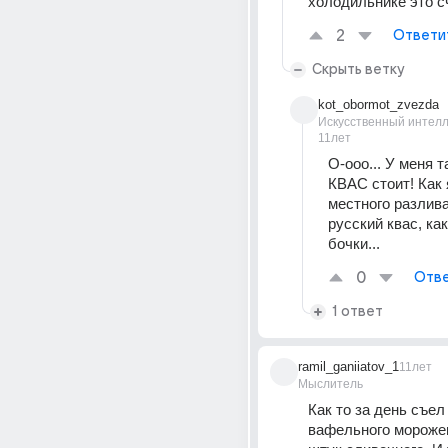
холодильнике это сч
2
Ответи
Скрыть ветку
kot_obormot_zvezda
Искусственный интелл
11лет
О-ооо... У меня та
КВАС стоит! Как 
местного разлива
русский квас, как
бочки...
0
Отве
1 ответ
ramil_ganiiatov_1
11лет
Мыслитель
Как то за день съел 
вафельного морожен