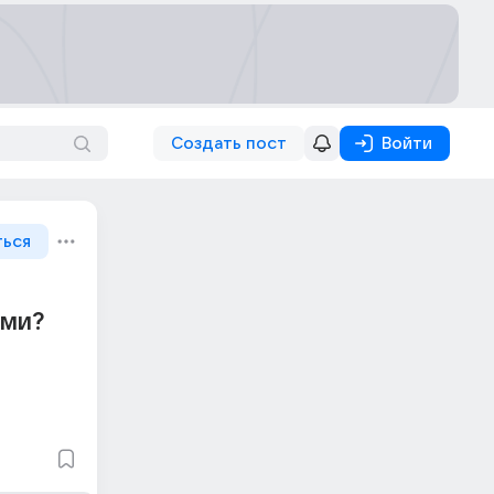
Создать пост
Войти
ться
ами?