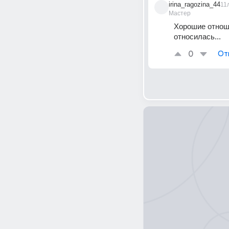
irina_ragozina_44
11
Мастер
Хорошие отношен
относилась...
0
От