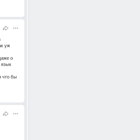
 
к уж 
аже о 
язык 
 что бы 