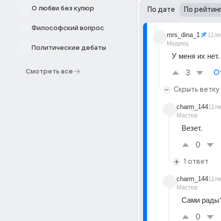
О любви без купюр
По дате
По рейтин
Философский вопрос
mrs_dina_1
11ле
Мудрец
Политические дебаты
У меня их нет.
Смотреть все
3
О
Скрыть ветку
charm_144
11л
Мастер
Везет.
0
1 ответ
charm_144
11л
Мастер
Сами рады
0