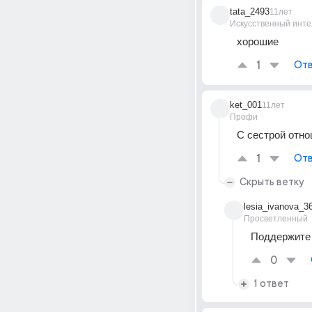
tata_2493
11лет
Искусственный инте
хорошие
1
Отв
ket_001
11лет
Профи
С сестрой отно
1
Отв
Скрыть ветку
lesia_ivanova_3
Просветленный
Поддержите с
0
1 ответ