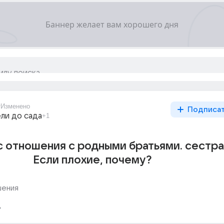
т
Изменено
Подписа
ли до сада
+1
с отношения с родными братьями. сестр
Если плохие, почему?
ения