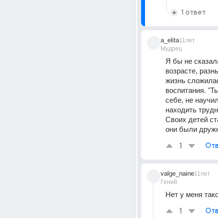
1 ответ
a_elita
11лет
Мудрец
Я бы не сказал
возрасте, разн
жизнь сложилас
воспитания. "Ты
себе, не научи
находить трудн
Своих детей ст
они были друж
1
Отв
valge_naine
11лет
Гений
Нет у меня так
1
Отв