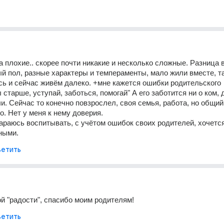
а плохие.. скорее почти никакие и несколько сложные. Разница в
ый пол, разные характеры и темпераменты, мало жили вместе, та
ь и сейчас живём далеко. +мне кажется ошибки родительского 
 старше, уступай, заботься, помогай" А его заботится ни о ком, д
ли. Сейчас то конечно повзрослел, своя семья, работа, но общий 
о. Нет у меня к нему доверия. 
араюсь воспитывать, с учётом ошибок своих родителей, хочется
ными.
етить
ой "радости", спасибо моим родителям!
етить