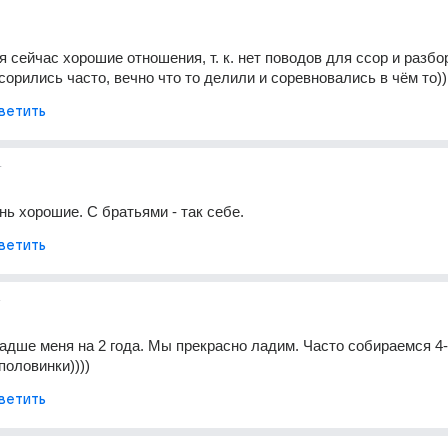
 сейчас хорошие отношения, т. к. нет поводов для ссор и разбор
ссорились часто, вечно что то делили и соревновались в чём то))
ветить
т
нь хорошие. С братьями - так себе.
ветить
т
адше меня на 2 года. Мы прекрасно ладим. Часто собираемся 4-
половинки))))
ветить