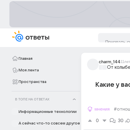
Главная
charm_144
11ле
От колыбе
Моя лента
Пространства
Какие у ва
В ТОПЕ НА ОТВЕТАХ
мнения
#отнош
Информационные технологии
0
30
А сейчас что-то совсем другое