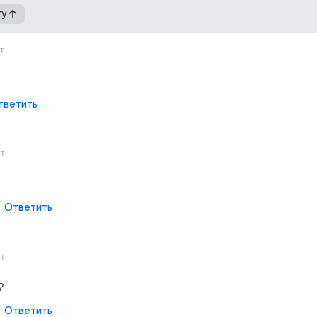
гу
т
тветить
ет
Ответить
ет
?
Ответить