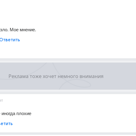
езло. Мое мнение.
Ответить
ет
 иногда плохие
етить