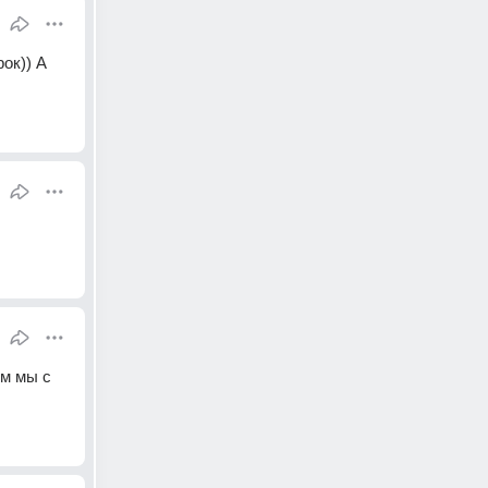
ок)) А 
м мы с 