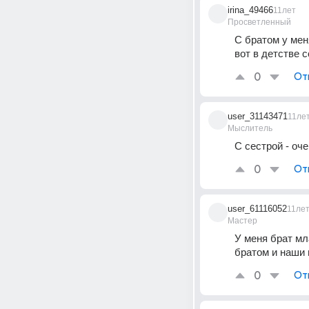
irina_49466
11лет
Просветленный
С братом у меня
вот в детстве 
0
От
user_31143471
11ле
Мыслитель
С сестрой - оче
0
От
user_61116052
11ле
Мастер
У меня брат мл
братом и наши 
0
От