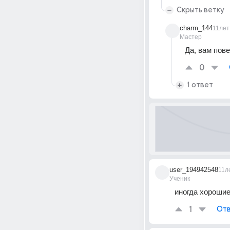
Скрыть ветку
charm_144
11лет
Мастер
Да, вам пов
0
1 ответ
user_194942548
11л
Ученик
иногда хорошие
1
Отв