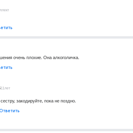
ллект
етить
шения очень плохие. Она алкоголичка.
етить
6
11лет
естру, закодируйте, пока не поздно.
Ответить