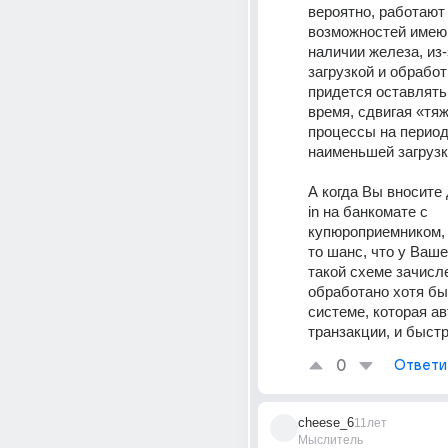
вероятно, работают 
возможностей имеющ
наличии железа, из-
загрузкой и обработ
придется оставлять 
время, сдвигая «тя
процессы на период
наименьшей загрузк
А когда Вы вносите 
in на банкомате с 
купюроприемником, 
то шанс, что у Вашег
такой схеме зачисле
обработано хотя бы 
системе, которая ав
транзакции, и быстр
0
Ответи
cheese_6
11лет
Мыслитель