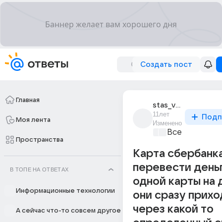
Создать пост
Главная
stas_vasilev_182
11лет
Подп
Моя лента
Изменено
Все про бизн
Пространства
Карта сбербанк
перевести деньг
В ТОПЕ НА ОТВЕТАХ
одной карты на 
Информационные технологии
они сразу прихо
через какой то
А сейчас что-то совсем другое