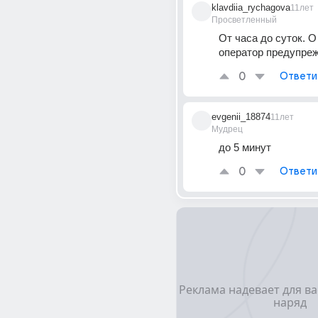
klavdiia_rychagova
11лет
Просветленный
От часа до суток. О
оператор предупреж
0
Ответи
evgenii_18874
11лет
Мудрец
до 5 минут
0
Ответи