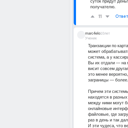
суток придут деньг
получателю.
11
Ответ
marc4elo
10лет
Ученик
Транзакции по карта
может обрабатывать
система, а у кассира
Вы их отдали — на 
висит совсем другая
это менее вероятно,
заграницы — более.
Причем эти системы
находятся в разных 
между ними могут бы
онлайновые интерфе
файловые, где загруз
раз в день и так дал
И эти чудеса, что в