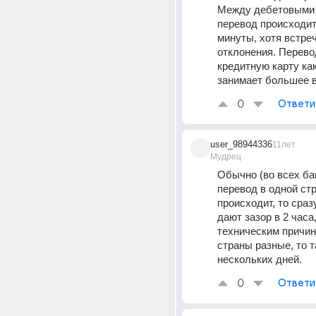
Между дебетовыми к
перевод происходит
минуты, хотя встреч
отклонения. Перевод
кредитную карту как
занимает большее 
0
Ответи
user_98944336
11лет
Мудрец
Обычно (во всех бан
перевод в одной стр
происходит, то сразу
дают зазор в 2 часа,
техническим причина
страны разные, то т
нескольких дней.
0
Ответи