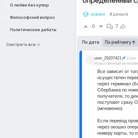
определенный с
О любви без купюр
знания
#деньги
Философский вопрос
0
7
Политические дебаты
По дате
По рейтингу
Смотреть все
user_29207421
11лет
Искусственный интелле
Все зависит от того,
осуществлен перев
через терминал (ба
Сбербанка по номе
получателя, то ден
поступают сразу О
(мгновенно). 
Если перевод пров
через окошко опер
номеру карты, то от