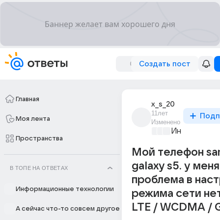
Создать пост
Главная
x_s_20
11лет
Подп
Моя лента
Изменено
Информацио
Пространства
Мой телефон sa
galaxy s5. у меня
В ТОПЕ НА ОТВЕТАХ
проблема в нас
Информационные технологии
режима сети нет
LTE / WCDMA /
А сейчас что-то совсем другое