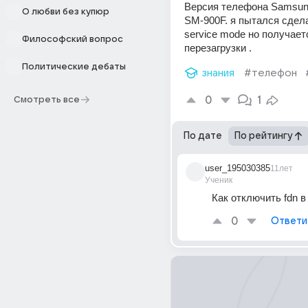
Версия телефона Samsung
О любви без купюр
SM-900F. я пытался сдел
service mode но получаетс
Философский вопрос
перезагрузки .
Политические дебаты
знания
#телефон
0
1
Смотреть все
По дате
По рейтингу
user_195030385
11лет
Ученик
Как отключить fdn в
0
Ответи