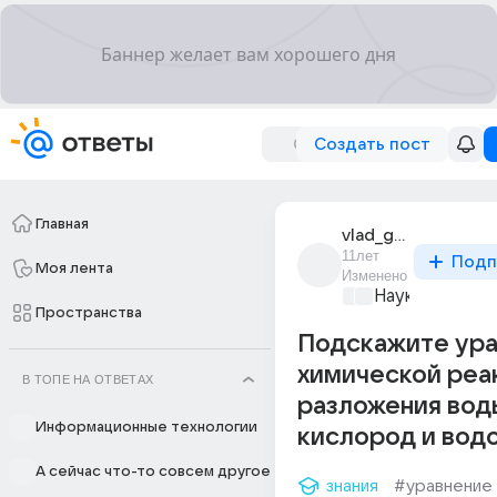
Создать пост
Главная
vlad_grechushkin
11лет
Подп
Моя лента
Изменено
Наука
+1
Пространства
Подскажите ур
химической реа
В ТОПЕ НА ОТВЕТАХ
разложения вод
Информационные технологии
кислород и вод
А сейчас что-то совсем другое
знания
#уравнение