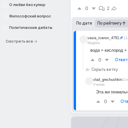
О любви без купюр
0
2
Философский вопрос
По дате
По рейтингу
Политические дебаты
vasia_ivanov_4791
11
Смотреть все
Мудрец
вода = кислород +
0
Ответ
Скрыть ветку
vlad_grechushkin
11л
Ученик
Эта жи гениаль
0
Отв