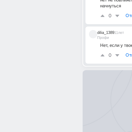
начнуться
0
От
dilia_1389
11лет
Профи
Нет, если у тв
0
От