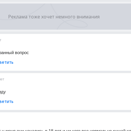
т
транный вопрос
ветить
лет
иду
ветить
т у меня они начались в 18 лет и ни чего все нормально кушай хо