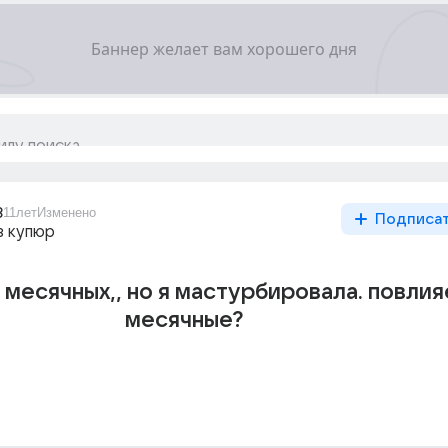
8
11лет
Изменено
Подписа
з купюр
 месячных,, но я мастурбировала. повлия
месячные?