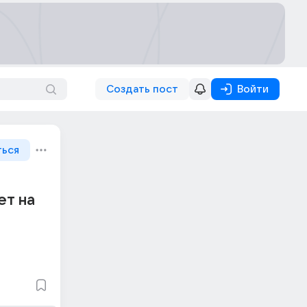
Создать пост
Войти
ться
ет на