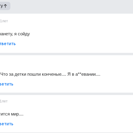
гу
11лет
анету, я сойду
тветить
 Что за детки пошли конченые.... Я в а**евании....
ветить
1лет
ится мир....
ветить