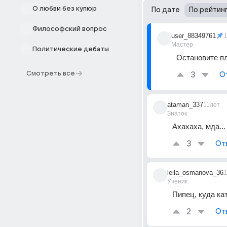
О любви без купюр
По дате
По рейтин
Философский вопрос
user_88349761
Мастер
Политические дебаты
Остановите пл
Смотреть все
3
О
ataman_337
11лет
Знаток
Ахахаха, мда...
3
От
leila_osmanova_36
1
Ученик
Пипец, куда кат
2
От