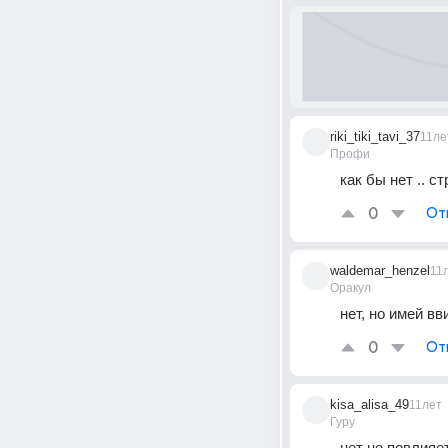
riki_tiki_tavi_37
11ле
Профи
как бы нет .. с
0
От
waldemar_henzel
11
Оракул
нет, но имей вв
0
От
kisa_alisa_49
11лет
Гуру
нет не повлияе