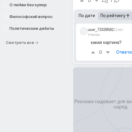
0
1
О любви без купюр
По дате
По рейтингу
Философский вопрос
Политические дебаты
user_73339582
11лет
Ученик
какая картина?
Смотреть все
0
Ответи