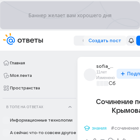
Создать пост
Главная
sofia_sukhova_11
11лет
Подп
Моя лента
Изменено
Сборная До
Пространства
Сочинение по
В ТОПЕ НА ОТВЕТАХ
Крымова
Информационные технологии
знания
#сочинение
А сейчас что-то совсем другое