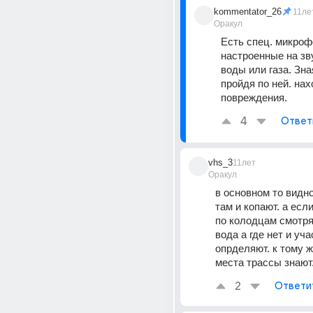
kommentator_26
11ле
Оракул
Есть спец. микроф
настроенные на зв
воды или газа. Зная
пройдя по ней. нах
повреждения.
4
Ответ
vhs_3
11лет
Оракул
в основном то видно
там и копают. а если
по колодцам смотрят
вода а где нет и уча
опрделяют. к тому ж
места трассы знают
2
Ответи