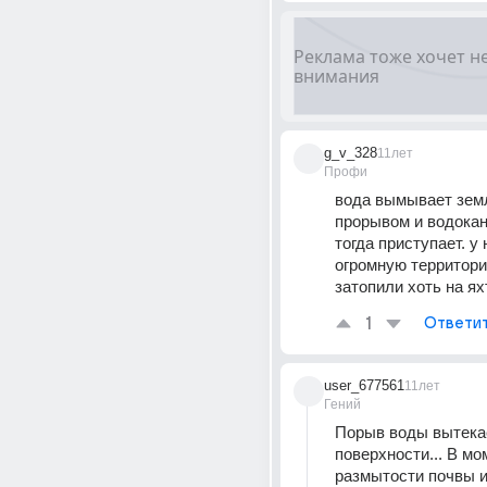
g_v_328
11лет
Профи
вода вымывает земл
прорывом и водокан
тогда приступает. у н
огромную территори
затопили хоть на ях
1
Ответи
user_677561
11лет
Гений
Порыв воды вытекае
поверхности... В мом
размытости почвы и 