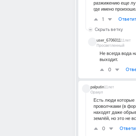
разжижению еще лу
где имено произоше
1
Ответи
Скрыть ветку
user_6706011
11лет
Просветленный
Не всегда вода н
выходит.
0
Отве
palputin
11лет
Оракул
Есть люди которые 2
проволчками (в форм
находят даже обрыв
землёй, но это не в
0
Ответи