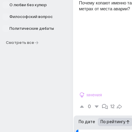
Почему копают именно там,
О любви без купюр
метрах от места аварии?
Философский вопрос
Политические дебаты
Смотреть все
мнения
0
12
По дате
По рейтингу