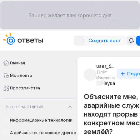
Создать пост
Главная
user_6706011
11лет
Подп
Моя лента
Изменено
Наука
Пространства
Объясните мне, 
аварийные слу
В ТОПЕ НА ОТВЕТАХ
находят прорыв 
Информационные технологии
конкретном мес
землёй?
А сейчас что-то совсем другое