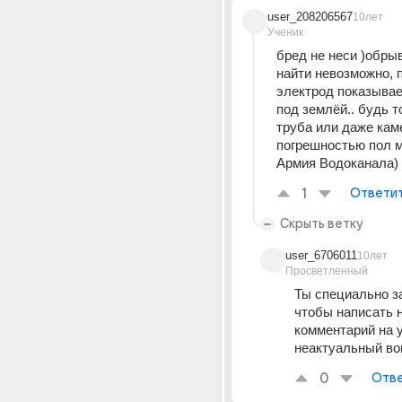
user_208206567
10лет
Ученик
бред не неси )обрыв
найти невозможно, п
электрод показывает
под землёй.. будь то
труба или даже каме
погрешностью пол м
Армия Водоканала)
1
Ответи
Скрыть ветку
user_6706011
10лет
Просветленный
Ты специально за
чтобы написать 
комментарий на у
неактуальный во
0
Отве