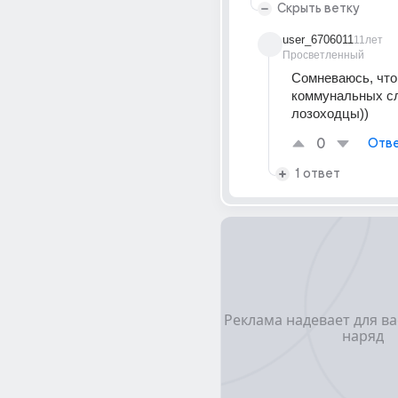
Скрыть ветку
user_6706011
11лет
Просветленный
Сомневаюсь, что 
коммунальных сл
лозоходцы))
0
Отве
1 ответ