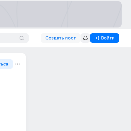
Создать пост
Войти
ться