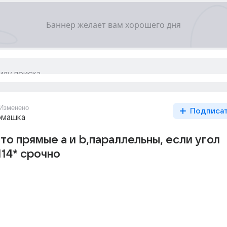
Изменено
Подписа
омашка
что прямые а и b,параллельны, если угол
114* срочно