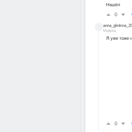
Нашёл
0
anna_glinkina_2
Мудрец
Я уже тоже 
0