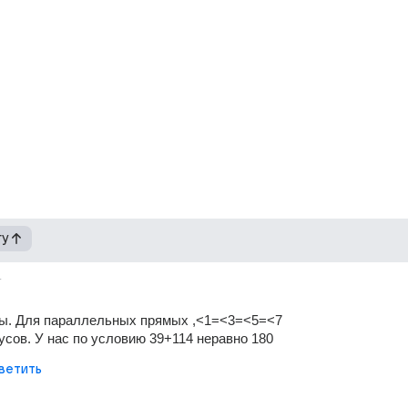
гу
т
ы. Для параллельных прямых ,<1=<3=<5=<7
сов. У нас по условию 39+114 неравно 180
ветить