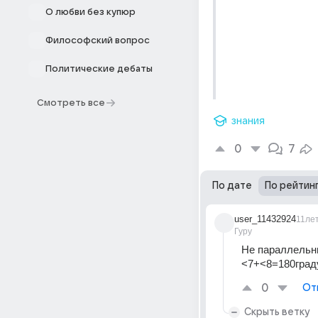
О любви без купюр
Философский вопрос
Политические дебаты
Смотреть все
знания
0
7
По дате
По рейтин
user_11432924
11ле
Гуру
Не параллельн
<7+<8=180граду
0
От
Скрыть ветку