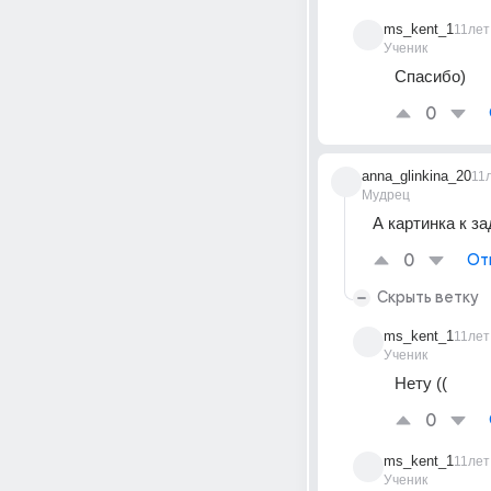
ms_kent_1
11лет
Ученик
Спасибо)
0
anna_glinkina_20
11
Мудрец
А картинка к з
0
От
Скрыть ветку
ms_kent_1
11лет
Ученик
Нету ((
0
ms_kent_1
11лет
Ученик