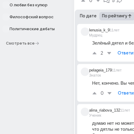
0
5
О любви без купюр
По дате
По рейтингу
Философский вопрос
Политические дебаты
lenusia_k_9
11лет
Мудрец
Зелёный дятел и б
Смотреть все
2
Ответи
pelageia_179
11лет
Знаток
Нет, кончено. Вы че
0
Ответи
alina_riabova_132
11лет
Ученик
думаю нет но может 
что дятлы не тольк