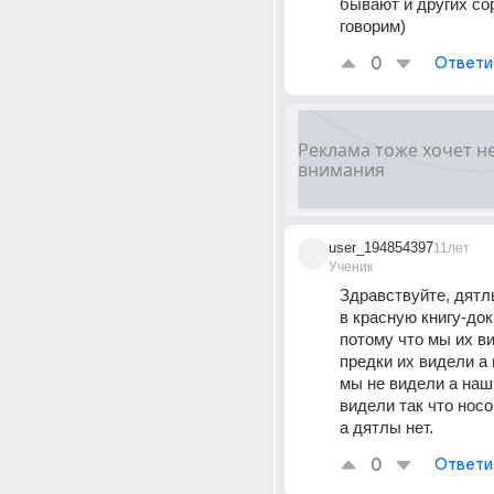
бывают и других сор
говорим)
0
Ответи
user_194854397
11лет
Ученик
Здравствуйте, дятл
в красную книгу-док
потому что мы их ви
предки их видели а 
мы не видели а наши
видели так что носо
а дятлы нет.
0
Ответи