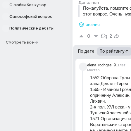
Дополнен
О любви без купюр
Пожалуйста, помогите о
этот вопрос. Очень ну
Философский вопрос
знания
Политические дебаты
0
2
Смотреть все
По дате
По рейтингу
elena_rodriges_9
11лет
Мастер
1552 Оборона Тулы 
хана Девлет-Гирея
1565 - Иваном Грозн
опричнину Алексин, 
Лихвин.
2-я пол. XVI века - 
Тульской засечной 
1571 Организация к
Воротынским сторо
на Засечной черте. 