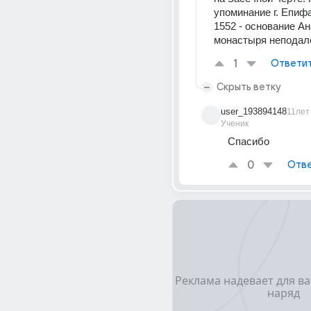
упоминание г. Епиф
1552 - основание Ан
монастыря неподал
1
Ответи
Скрыть ветку
user_193894148
11лет
Ученик
Спасибо
0
Отве