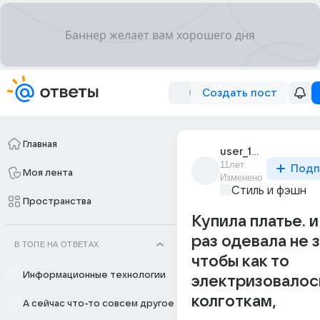
Создать пост
Главная
user_15963271
11лет
Подп
Моя лента
Изменено
Стиль и фэшн
Пространства
Купила платье. 
раз одевала не 
В ТОПЕ НА ОТВЕТАХ
чтобы как то
Информационные технологии
электризовалось
колготкам,
А сейчас что-то совсем другое