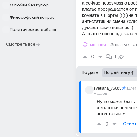
а сейчас невозможно вооб
О любви без купюр
платье превращается от п
комнате в шорты ((((((не п
Философский вопрос
антистатик ни смена колго
думала такие попались)
Политические дебаты
А платье новое одевала ли
Смотреть все
мнения
#платье
#
0
1
По дате
По рейтингу
svetlana_75085
11лет
Мудрец
Ну не может быть т
и колготки полейте 
антистатиком.
0
Ответ