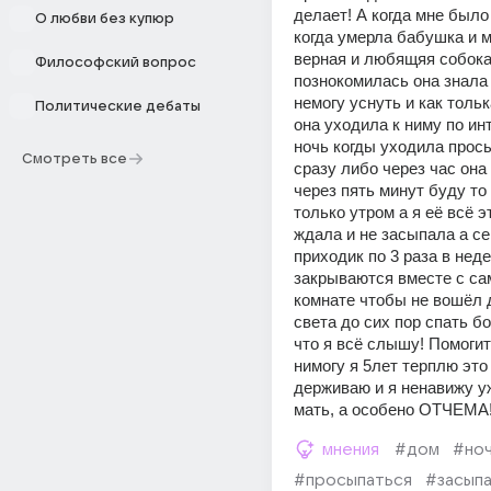
делает! А когда мне было 
О любви без купюр
когда умерла бабушка и м
верная и любящяя собока 
Философский вопрос
познокомилась она знала ч
немогу уснуть и как тольк
Политические дебаты
она уходила к ниму по инт
ночь когды уходила прос
Смотреть все
сразу либо через час она 
через пять минут буду то
только утром а я её всё э
ждала и не засыпала а се
приходик по 3 раза в неде
закрываются вместе с сам
комнате чтобы не вошёл д
света до сих пор спать б
что я всё слышу! Помогит
нимогу я 5лет терплю это 
держиваю и я ненавижу у
мать, а особено ОТЧЕМА
мнения
#дом
#но
#просыпаться
#засып