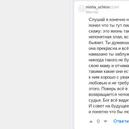
misha_uchirov
11лет
Мастер
Слушай я конечно ни
понял что ты тут пи
скажу: это жизнь та
непонятная злая, вс
бывает. Ты думаешь
она прекрасна и всё
намазано ты заблуж
никогда такого не бу
свою маму и отчима 
такими какие они ес
к ним хорошо с уваж
любовью и не требуй
этого. Поверь всё в 
возвращается челове
судья. Бог всё видит
И совет на будущее
и понятно что бы л
0
Ответи