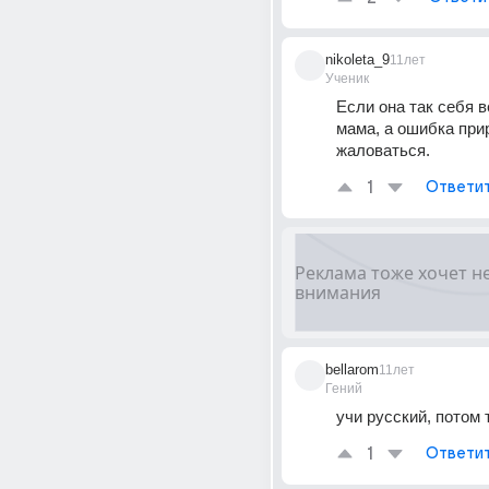
nikoleta_9
11лет
Ученик
Если она так себя ве
мама, а ошибка при
жаловаться.
1
Ответи
bellarom
11лет
Гений
учи русский, потом 
1
Ответи