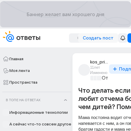
Создать пост
Главная
kos_prikhodko
11лет
Подп
Моя лента
Изменено
От колыбели
Пространства
Что делать если
любит отчема б
В ТОПЕ НА ОТВЕТАХ
чем дитей? Помо
Информационные технологии
Мама постояна водит отче
напевается с ним, а он гов
А сейчас что-то совсем другое
братом гадости и мама нес