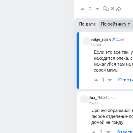
0
8
По дате
По рейтингу
valge_naine
11лет
Гений
Если это всё так, у
находится опека, с
нажалуйся там на 
своей мамы!
1
Ответ
liliia_7562
11лет
Мудрец
Срочно обращайся в
любое отделение по
домой не пойду
2
Ответи