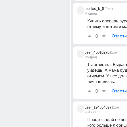
nicolas_k_8
11лет
Мудрец
Купить словарь русс
отчиму и детям и ма
0
Ответи
user_45010278
11лет
Мудрец
Ты эгоистка. Выраст
уйдешь. А мама буде
отчимом. У нее дол
личная жизнь.
0
Ответи
user_194854397
11лет
Ученик
Просто задай её воп
кого больше любишь