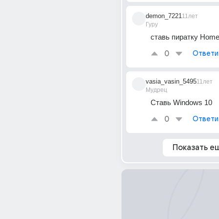
demon_7221
11лет
Гуру
ставь пиратку Home
0
Ответи
vasia_vasin_5495
11лет
Мудрец
Ставь Windows 10
0
Ответи
Показать е