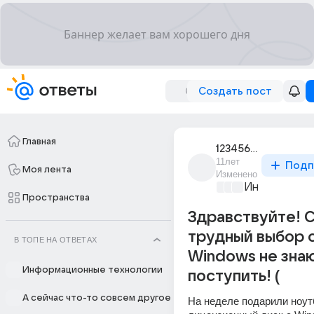
Создать пост
Главная
123456_789kill
11лет
Подп
Моя лента
Изменено
Информацио
Пространства
Здравствуйте! 
трудный выбор 
В ТОПЕ НА ОТВЕТАХ
Windows не знаю
Информационные технологии
поступить! (
А сейчас что-то совсем другое
На неделе подарили ноутб