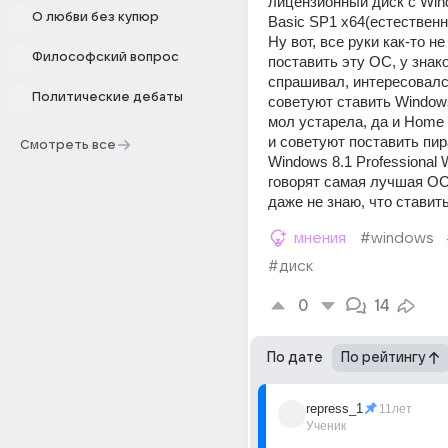
лицензионный диск с Win
О любви без купюр
Basic SP1 x64(естественно
Ну вот, все руки как-то не
Философский вопрос
поставить эту ОС, у знак
спрашивал, интересовался
Политические дебаты
советуют ставить Windows
мол устарела, да и Home 
и советуют поставить пир
Смотреть все
Windows 8.1 Professional W
говорят самая лучшая ОС!
даже не знаю, что ставить
мнения
#windows
#диск
0
14
По дате
По рейтингу
repress_1
11лет
Ученик