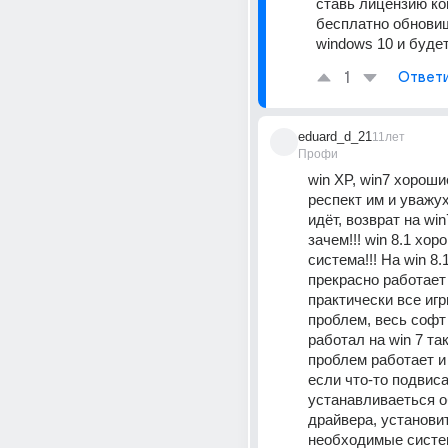
ставь лицензию ко
бесплатно обновиш
windows 10 и буде
1
Ответ
eduard_d_21
11лет
Профи
win XP, win7 хороши
респект им и уважуха
идёт, возврат на win
зачем!!! win 8.1 хор
система!!! На win 8.1
прекрасно работает !
практически все игр
проблем, весь софт
работал на win 7 так
проблем работает и 
если что-то подвиса
устанавливаеться о
драйвера, установит
необходимые систе