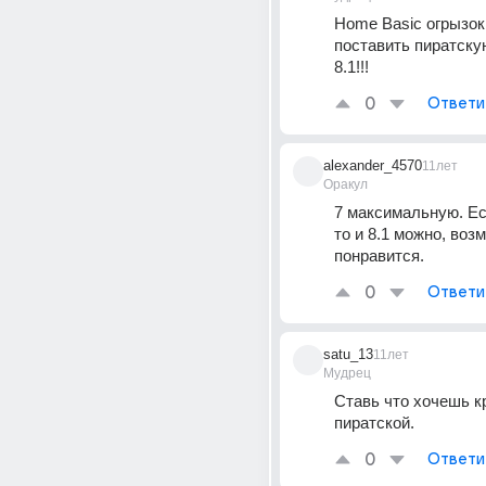
Home Basic огрызок!
поставить пиратску
8.1!!!
0
Ответи
alexander_4570
11лет
Оракул
7 максимальную. Есл
то и 8.1 можно, возм
понравится.
0
Ответи
satu_13
11лет
Мудрец
Ставь что хочешь к
пиратской.
0
Ответи