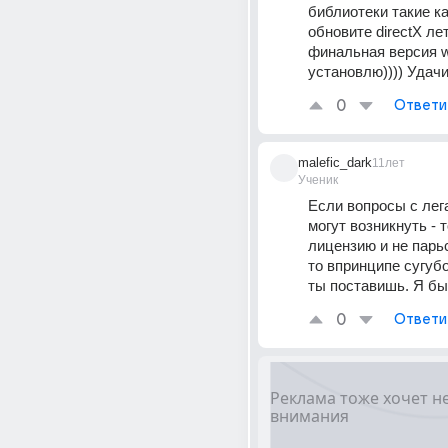
библиотеки такие ка
обновите directX ле
финальная версия wi
установлю)))) Удачи 
0
Ответи
malefic_dark
11лет
Ученик
Если вопросы с лег
могут возникнуть - т
лицензию и не парься
то впринципе сугубо
ты поставишь. Я бы
0
Ответи