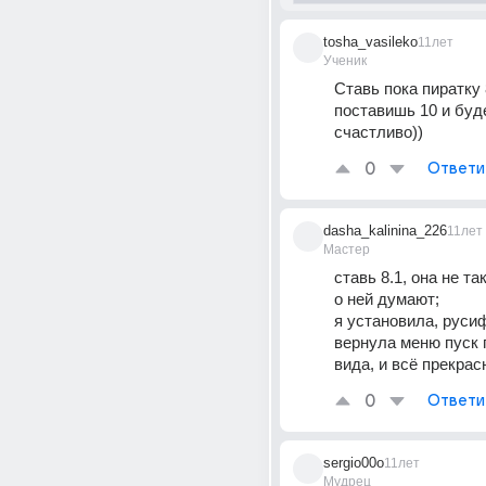
tosha_vasileko
11лет
Ученик
Ставь пока пиратку 
поставишь 10 и буд
счастливо))
0
Ответи
dasha_kalinina_226
11лет
Мастер
ставь 8.1, она не та
о ней думают;
я установила, руси
вернула меню пуск 
вида, и всё прекрас
0
Ответи
sergio00o
11лет
Мудрец