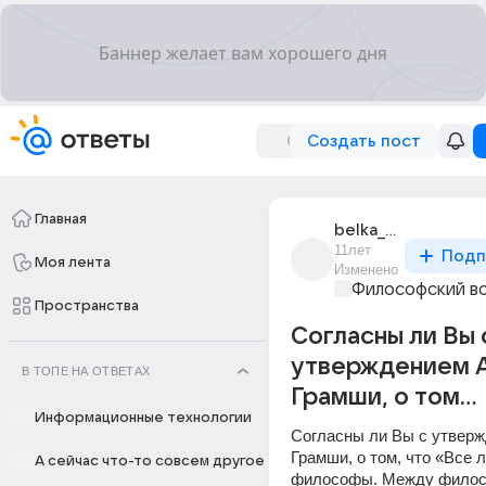
Создать пост
Главная
belka_deniska
11лет
Подп
Моя лента
Изменено
Философский в
Пространства
Согласны ли Вы 
утверждением А
В ТОПЕ НА ОТВЕТАХ
Грамши, о том...
Информационные технологии
Согласны ли Вы с утверж
Грамши, о том, что «Все л
А сейчас что-то совсем другое
философы. Между филос