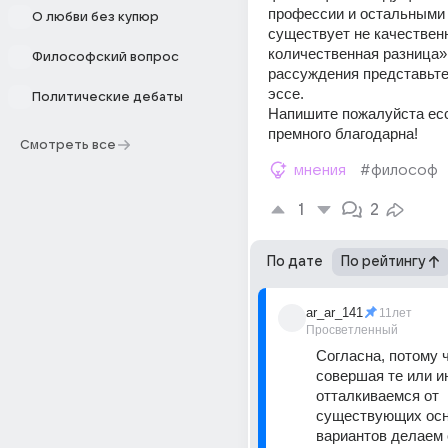
профессии и остальными
О любви без купюр
существует не качественна
количественная разница».
Философский вопрос
рассуждения представьте
эссе.
Политические дебаты
Напишите пожалуйста есс
премного благодарна!
Смотреть все
мнения
#философ
1
2
По дате
По рейтингу
ar_ar_141
11лет
Просветленный
Согласнa, потому ч
совершая те или ин
отталкиваемся от 
существующих осно
вариантов делаем о