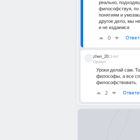
реально, подходящи
философствуя, по 
понятиям и умозак
другое дело, мы н
и не издаемся
0
Ответ
zhen_20
11лет
Оракул
Уроки делай сам. То
философы, а все сп
философствовать.
2
Ответи