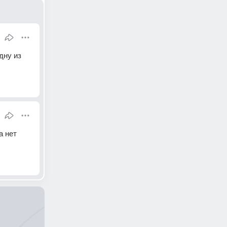
ну из 
 нет 