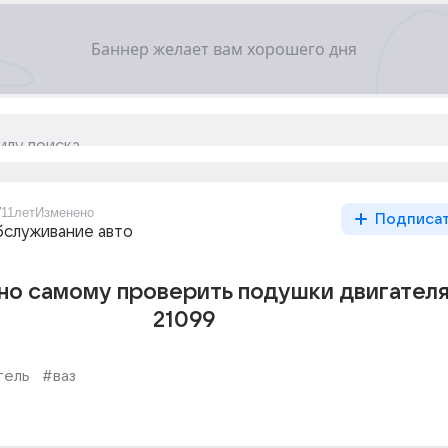
7
11лет
Изменено
Подписа
бслуживание авто
но самому проверить подушки двигателя
21099
тель
#ваз