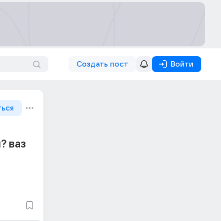
Создать пост
Войти
ться
? ваз