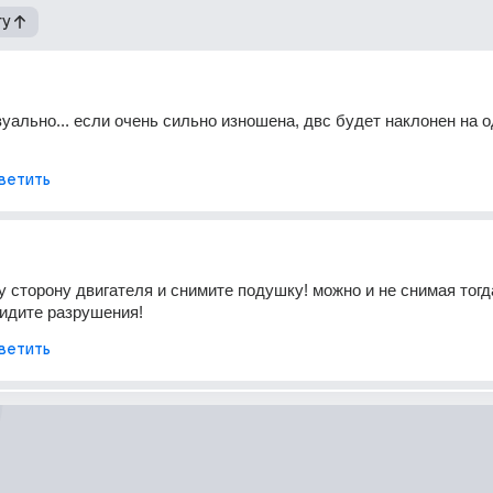
гу
уально... если очень сильно изношена, двс будет наклонен на од
ветить
 сторону двигателя и снимите подушку! можно и не снимая тогда
видите разрушения!
ветить