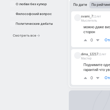
О любви без купюр
По дате
По рейтин
Философский вопрос
svami_7
11лет
Мыслитель
Политические дебаты
можно даже виз
сторон
Смотреть все
0
От
dima_12217
11лет
Мастер
Поднимите одну
гарантий что у
0
От