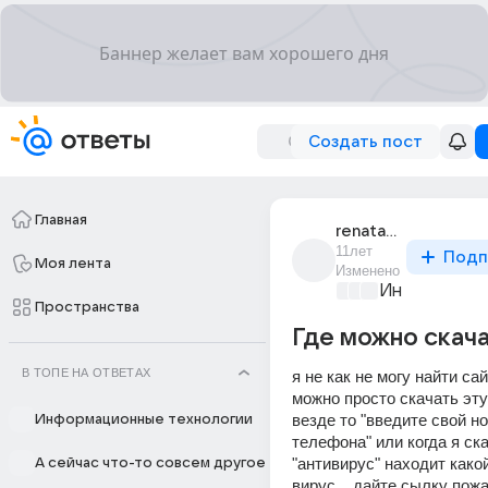
Создать пост
Главная
renata_renata_176
11лет
Подп
Моя лента
Изменено
Информацио
Пространства
Где можно скач
В ТОПЕ НА ОТВЕТАХ
я не как не могу найти сай
можно просто скачать эту 
везде то "введите свой но
Информационные технологии
телефона" или когда я ска
"антивирус" находит какой
А сейчас что-то совсем другое
вирус... дайте сылку пож