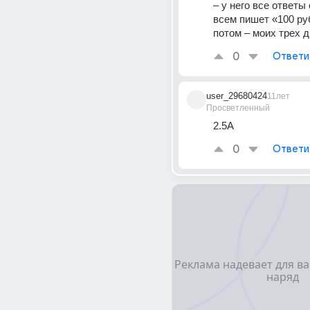
– у него все ответы
всем пишет «100 руб
потом – моих трех 
0
Ответи
user_29680424
11лет
Просветленный
2.5А
0
Ответи