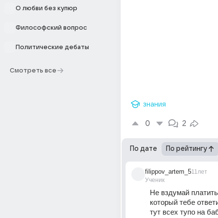
О любви без купюр
Философский вопрос
Политические дебаты
Смотреть все
знания
0
2
По дате
По рейтингу
filippov_artem_5
11лет
Ученик
Не вздумай платить 
который тебе ответи
тут всех тупо на ба