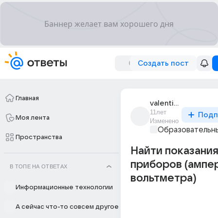
Создать пост
Главная
valentin_lunegov_1
11лет
Подп
Моя лента
Изменено
Образовательны
Пространства
Найти показани
приборов (ампе
В ТОПЕ НА ОТВЕТАХ
вольтметра)
Информационные технологии
А сейчас что-то совсем другое