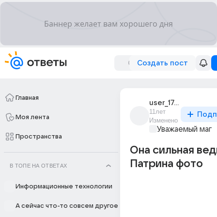
Создать пост
Главная
user_176744632
11лет
Подп
Моя лента
Изменено
Уважаемый маг
Пространства
Она сильная вед
Патрина фото
В ТОПЕ НА ОТВЕТАХ
Информационные технологии
А сейчас что-то совсем другое