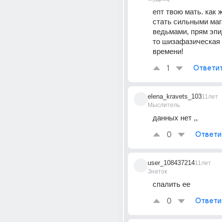
епт твою мать. как ж
стать сильными маг
ведьмами, прям эпи
то шизафазическая 
времени!
1
Ответи
elena_kravets_103
11лет
Мыслитель
данных нет ,,
0
Ответи
user_108437214
11лет
Знаток
спалить ее
0
Ответи