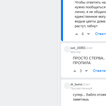
Чтобы ответить на 
нужно пообщаться 
лично, я не общала
единственное могу 
ведьм цветы дома 
растут, гибнут
4
Ответ
iurii_16955
11лет
Мастер
ПРОСТО СТЕРВА..
ПРОПИЛА
3
Ответи
dr_burns
11лет
Просветленный
супер... бабло отожм
заметишь