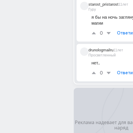
starost_pristarost
11лет
Гуру
я бы на ночь загляну
магии
0
Ответи
drunologmailru
11лет
Просветленный
нет..
0
Ответи