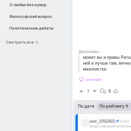
О любви без купюр
Философский вопрос
Политические дебаты
Смотреть все
Дополнен
может вы и правы Рита,
ней и лучше там, вечно 
мазохистка
мнения
1
8
По дате
По рейтингу
user_22552922
11лет
Искусственный интелле