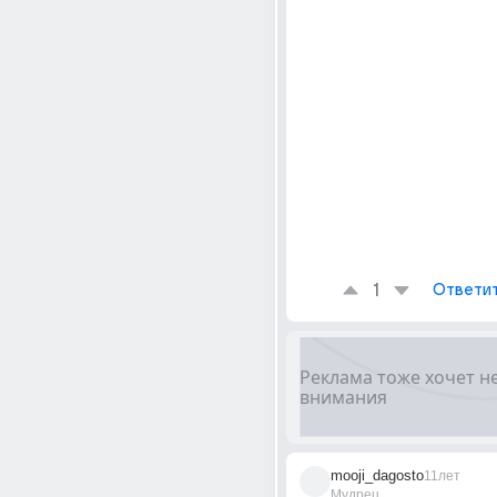
1
Ответи
mooji_dagosto
11лет
Мудрец