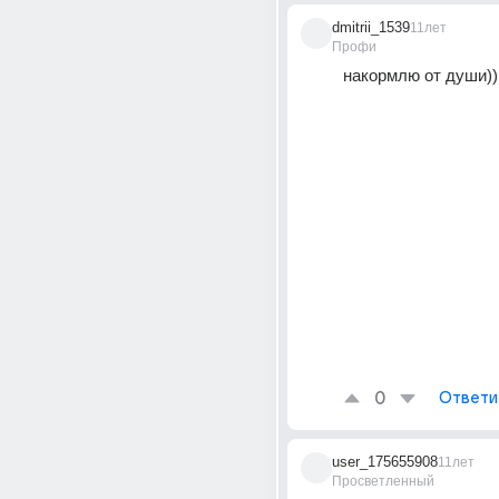
dmitrii_1539
11лет
Профи
накормлю от души))
0
Ответи
user_175655908
11лет
Просветленный