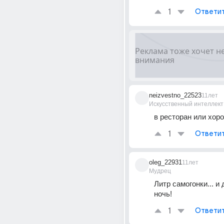
1
Ответи
neizvestno_22523
11лет
Искусственный интеллект
в ресторан или хор
1
Ответи
oleg_22931
11лет
Мудрец
Литр самогонки... и
ночь!
1
Ответи