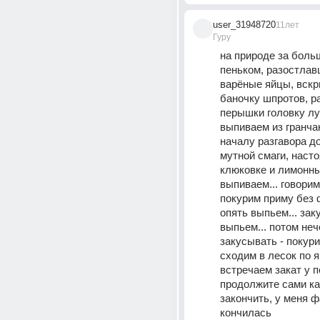
user_31948720
11лет
Гуру
на природе за бол
пеньком, разостлавш
варёные яйцы, вскр
баночку шпротов, ра
перышки головку луч
выпиваем из гранчак
началу разгавора д
мутной смаги, насто
клюковке и лимонных
выпиваем... говорим 
покурим приму без ф
опять выпьем... закус
выпьем... потом неч
закусывать - покурим
сходим в лесок по яг
встречаем закат у пе
продолжите сами как
закончить, у меня ф
кончилась