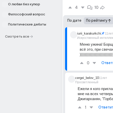
О любви без купюр
4
10
Философский вопрос
По дате
По рейтингу
Политические дебаты
iurii_karakurkchi
11ле
Смотреть все
Искусственный интелле
Меню ужина! Борщ, 
всё это, при свечах!
))))))))))))))))))))))))))
0
Ответ
cergei_belov_10
11лет
Просветленный
Ежели я кого пригла
мне на всех четверых
Джигарханян, "Горб
1
Ответи