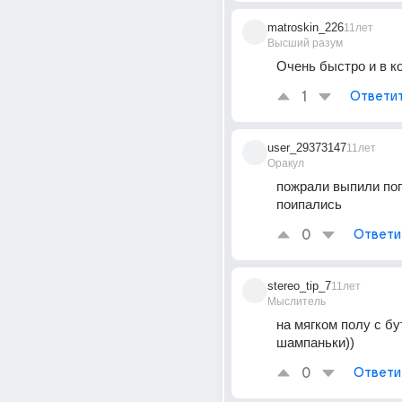
matroskin_226
11лет
Высший разум
Очень быстро и в ко
1
Ответи
user_29373147
11лет
Оракул
пожрали выпили пог
поипались
0
Ответи
stereo_tip_7
11лет
Мыслитель
на мягком полу с бу
шампаньки))
0
Ответи