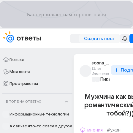
Создать пост
Главная
sosna_41
11лет
Подп
Моя лента
Изменено
Пикантно о л
Пространства
Мужчина как в
В ТОПЕ НА ОТВЕТАХ
романтический
тобой?))
Информационные технологии
А сейчас что-то совсем другое
мнения
#ужин