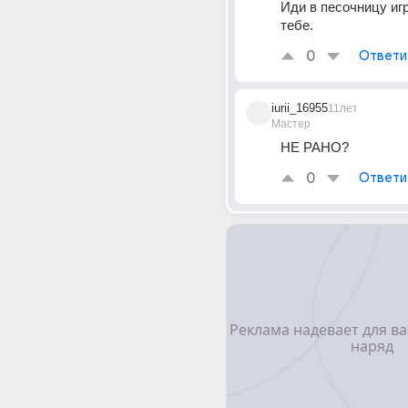
Иди в песочницу игр
тебе.
0
Ответи
iurii_16955
11лет
Мастер
НЕ РАНО?
0
Ответи