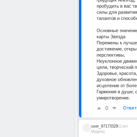
пробудить в вас тв
силы для развития
талантов и способ
Основные значения
карты Звезда
Перемены к лучшем
достижение, откр
перспективы,
Неуклонное движен
цели, творческий 
Здоровье, красота,
духовное обновлен
исцеление от боле
Гармония в душе, с
умиротворение.
0
Ответ
user_97173329
11лет
Мудрец