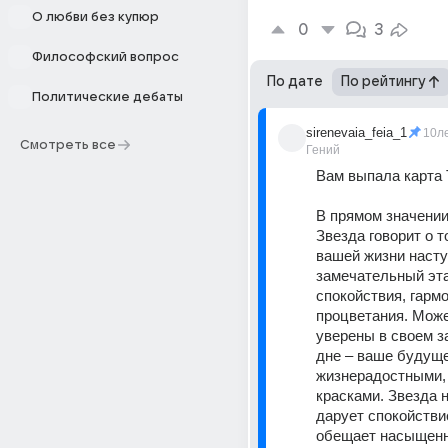
О любви без купюр
0
3
Философский вопрос
По дате
По рейтингу
Политические дебаты
sirenevaia_feia_1
10л
Смотреть все
Гений
Вам выпала карта
В прямом значении 
Звезда говорит о то
вашей жизни насту
замечательный эта
спокойствия, гармо
процветания. Може
уверены в своем з
дне – ваше будуще
жизнерадостными, 
красками. Звезда н
дарует спокойствие
обещает насыщенн