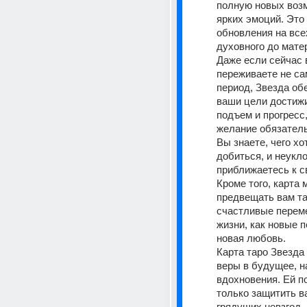
полную новых возм
ярких эмоций. Это 
обновления на всех
духовного до мате
Даже если сейчас 
переживаете не са
период, Звезда обе
ваши цели достижи
подъем и прогресс,
желание обязатель
Вы знаете, чего хот
добиться, и неукло
приближаетесь к св
Кроме того, карта 
предвещать вам та
счастливые переме
жизни, как новые п
новая любовь.
Карта таро Звезда
веры в будущее, н
вдохновения. Ей по
только защитить ва
грядущих невзгод, н