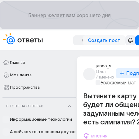
Создать пост
Главная
janna_sheih
11лет
Подп
Моя лента
Изменено
Уважаемый маг
Пространства
Вытяните карту
будет ли общен
В ТОПЕ НА ОТВЕТАХ
задуманным чел
Информационные технологии
есть симпатия? 2
А сейчас что-то совсем другое
мнения