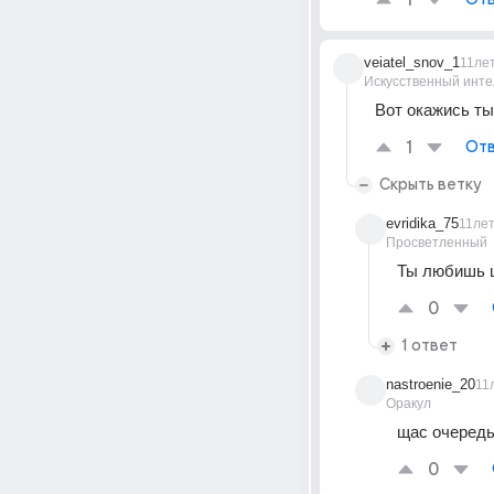
1
veiatel_snov_1
11ле
Искусственный инте
Вот окажись ты 
1
Отв
Скрыть ветку
evridika_75
11ле
Просветленный
Ты любишь 
0
1 ответ
nastroenie_20
11
Оракул
щас очередь
0