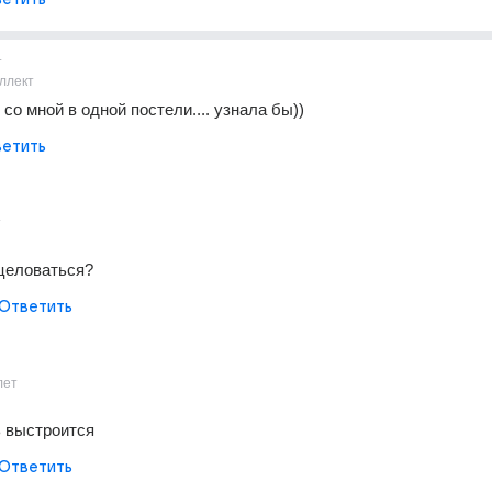
т
ллект
со мной в одной постели.... узнала бы))
етить
т
целоваться?
Ответить
лет
 выстроится
Ответить