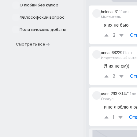
О любви без купюр
helena_31
11лет
Мыслитель
Философский вопрос
я их не бью
Политические дебаты
3
От
Смотреть все
anna_68229
11лет
Искусственный инте
Я их не ем))
2
От
user_29373147
11ле
Оракул
и не люблю лю
1
Отв