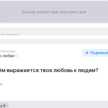
т
Изменено
Подписа
о любви
+1
ём выражается твоя любовь к людям?
вь
гу