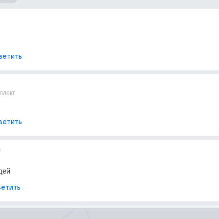
ветить
ллект
ветить
т
дей
етить