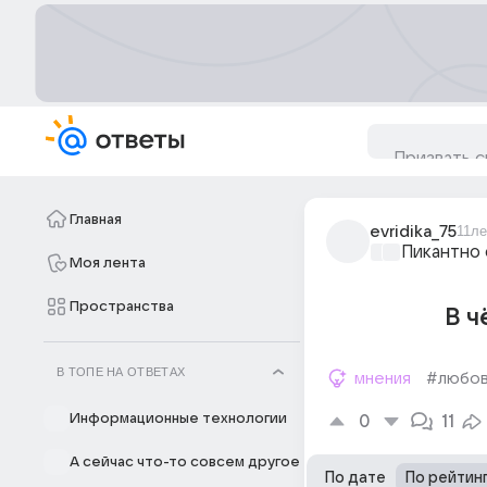
Главная
evridika_75
11ле
Пикантно 
Моя лента
Пространства
В ч
В ТОПЕ НА ОТВЕТАХ
мнения
#любо
Информационные технологии
0
11
А сейчас что-то совсем другое
По дате
По рейтин