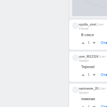
rsjst6s_stnrt
11лет
Ученик
В сексе
1
Отв
user_9012324
11лет
Оракул
Терплю!
1
Отв
nastroenie_20
11лет
Оракул
помогаю
Отв