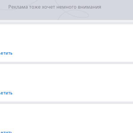
етить
етить
етить