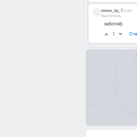
stereo_tip_7
11лет
Мыслитель
заботой)
1
Отв