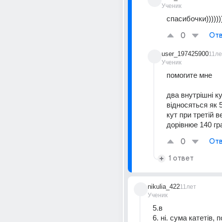
Ученик
спасибочки)))))))
0
Отв
user_197425900
11ле
Ученик
помогите мне 
два внутрішні ку
відносяться як 5
кут при третій в
дорівнюе 140 г
0
Отв
1 ответ
nikulia_422
11лет
Ученик
5.в
6. ні. сума катетів, 