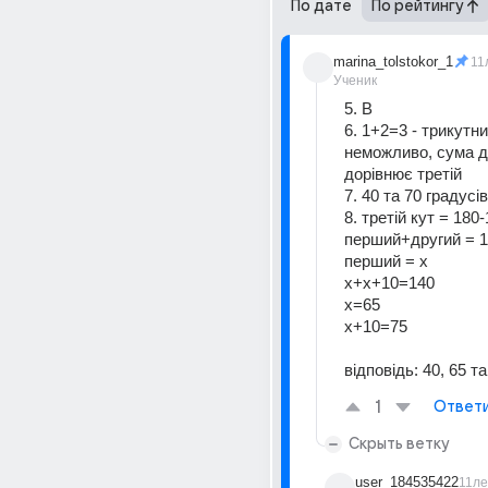
По дате
По рейтингу
marina_tolstokor_1
11
Ученик
5. В
6. 1+2=3 - трикутн
неможливо, сума дв
дорівнює третій
7. 40 та 70 градусів
8. третій кут = 180
перший+другий = 
перший = х
х+х+10=140
х=65
х+10=75
відповідь: 40, 65 та
1
Ответ
Скрыть ветку
user_184535422
11ле