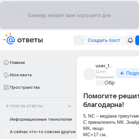
Создать пост
Главная
user_184535422
11лет
Подп
Моя лента
Изменено
Образователь
Пространства
Помогите решить
благодарна!
В ТОПЕ НА ОТВЕТАХ
5. NC – медіана трикутник
Информационные технологии
С приналежить МК .Знайді
МК, якщо
А сейчас что-то совсем другое
МС=17 см.