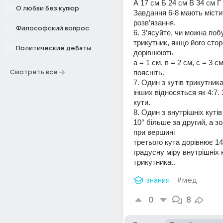
А 17 см Б 24 см В 34 см Г
О любви без купюр
Завдання 6-8 мають місти
розв’язання.
Философский вопрос
6. З’ясуйте, чи можна поб
трикутник, якщо його стор
Политические дебаты
дорівнюють
а = 1 см, в = 2 см, с = 3 см
поясніть.
Смотреть все
7. Один з кутів трикутника 
інших відносяться як 4:7. З
кути.
8. Один з внутрішніх кутів
10° більше за другий, а зо
при вершині
третього кута дорівнює 140
градусну міру внутрішніх к
трикутника..
знания
#мед
0
8