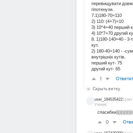
перевищувати довжи
гіпотенузи.
7.1)180-70=110
2) 110: (4+7)=10
3) 10*4=40 перший к
4) 10*7=70 другий к
8. 1)180-140=40 - 3-т
кут.
2) 180-40=140 - -сум
внутрішніх кутів.
перший кут- 75
другий кут- 65
1
Ответи
Скрыть ветку
user_184535422
11лет
Ученик
спасибки)))))))))))
0
Отве