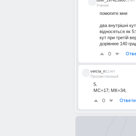
user_197425900
11лет
Ученик
помогите мне 
два внутрішні кут
відносяться як 5:
кут при третій ве
дорівнюе 140 гра
0
Отве
vercia_n
11лет
Просветленный
5.
МС=17; МК=34;
0
Ответи