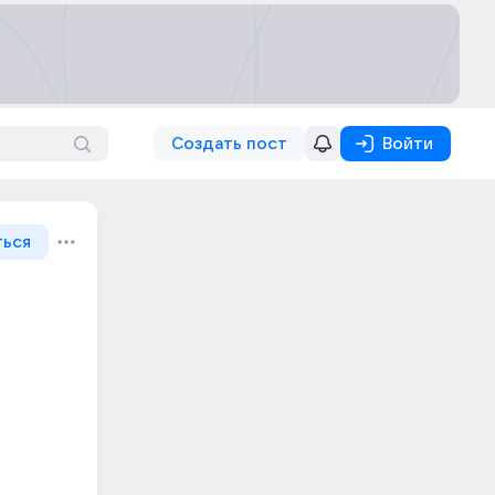
Создать пост
Войти
ться