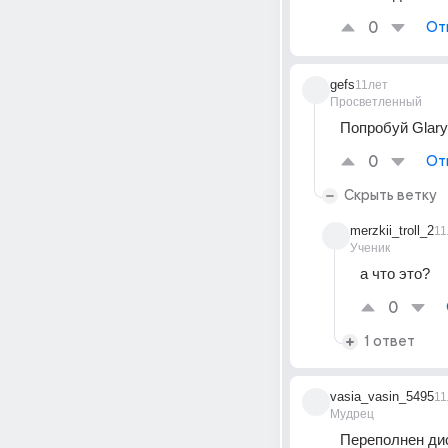
0
От
gefs
11лет
Просветленный
Попробуй Glary 
0
От
Скрыть ветку
merzkii_troll_2
11
Ученик
а что это?
0
1 ответ
vasia_vasin_5495
11
Мудрец
Переполнен ди