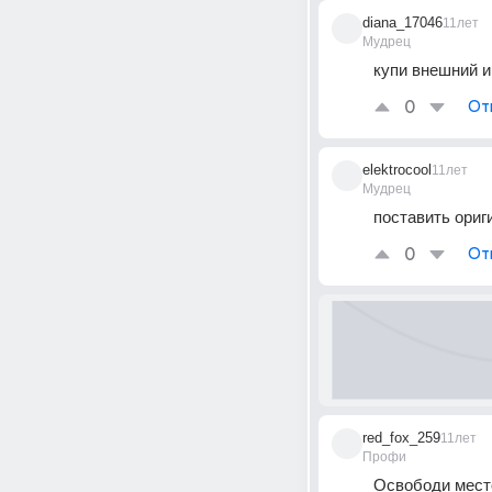
diana_17046
11лет
Мудрец
купи внешний и
0
От
elektrocool
11лет
Мудрец
поставить ориги
0
От
red_fox_259
11лет
Профи
Освободи мест