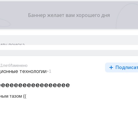
11лет
Изменено
Подписа
ионные технологии
+1
еееееееееееееееее
ным тазом ((