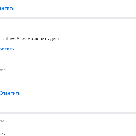
ветить
Utilities 5 восстановить диск.
ветить
лет
Ответить
лет
ск.