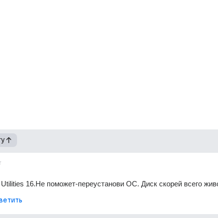
гу
т
Utilities 16.Не поможет-переустанови ОС. Диск скорей всего жив
ветить