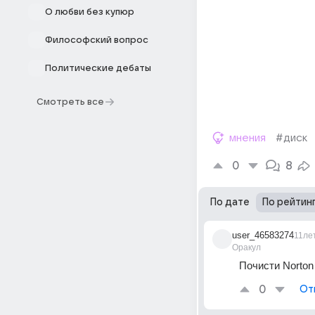
О любви без купюр
Философский вопрос
Политические дебаты
Смотреть все
мнения
#диск
0
8
По дате
По рейтин
user_46583274
11ле
Оракул
Почисти Norton 
0
От