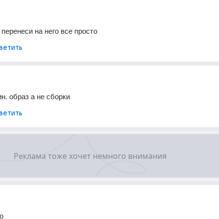
 перенеси на него все просто
ветить
н. образ а не сборки
ветить
о