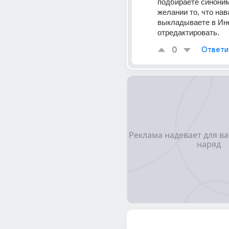
подбираете синоним
желании то, что нава
выкладываете в Ине
отредактировать.
0
Ответи