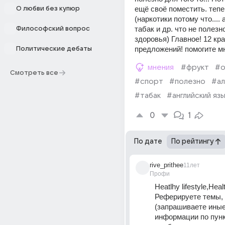
ещё своё поместить. тепе
О любви без купюр
(наркотики потому что.... а
табак и др. что не полезно
Философский вопрос
здоровья) Главное! 12 кра
предложений! помогите м
Политические дебаты
мнения
#фрукт
#
Смотреть все
#спорт
#полезно
#ал
#табак
#английский яз
0
1
По дате
По рейтингу
rive_prithee
11лет
Профи
Heatlhy lifestyle,Healt
Реферируете темы, 
(запрашиваете иные
информации по пунк