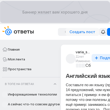
Создать пост
Главная
varia_solntseva_5
11лет
Подп
Моя лента
Изменено
Сборная До
Пространства
Английский язы
В ТОПЕ НА ОТВЕТАХ
Составьте по ин языку (п
14 предложений, чем нужн
питаться ( пример: я ем ф
Информационные технологии
потому что они полезны д
ещё пример: занимаюсь сп
А сейчас что-то совсем другое
полезно для того то... По