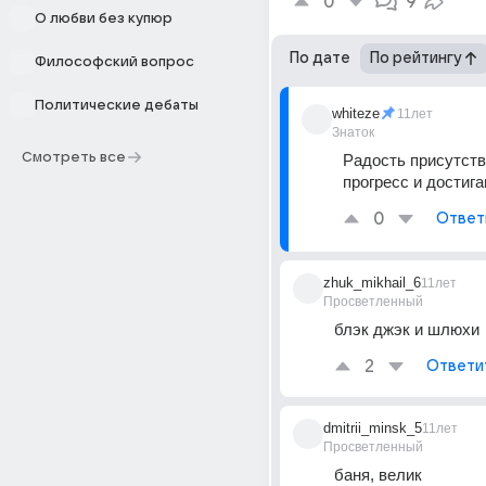
0
9
О любви без купюр
По дате
По рейтингу
Философский вопрос
Политические дебаты
whiteze
11лет
Знаток
Смотреть все
Радость присутству
прогресс и достиг
0
Ответ
zhuk_mikhail_6
11лет
Просветленный
блэк джэк и шлюхи
2
Ответи
dmitrii_minsk_5
11лет
Просветленный
баня, велик