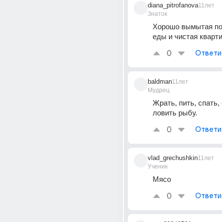
diana_pitrofanova
11лет
Знаток
Хорошо вымытая по
еды и чистая кварти
0
Ответи
baldman
11лет
Мудрец
Жрать, пить, спать, е
ловить рыбу.
0
Ответи
vlad_grechushkin
11лет
Ученик
Мясо
0
Ответи