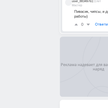
user_88349761
11лет
Мастер
Пивасик, чипсы, и д
работы)
0
Ответи