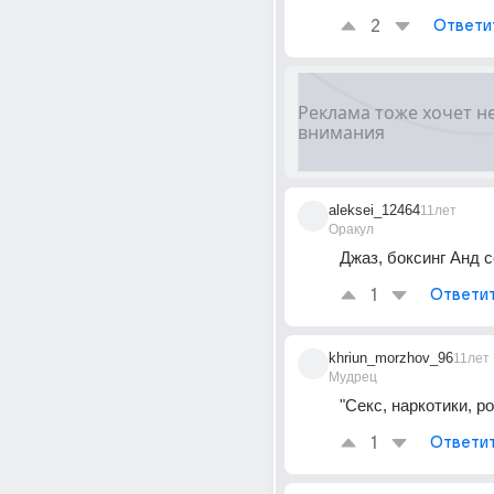
2
Ответи
aleksei_12464
11лет
Оракул
Джаз, боксинг Анд с
1
Ответи
khriun_morzhov_96
11лет
Мудрец
"Секс, наркотики, ро
1
Ответи