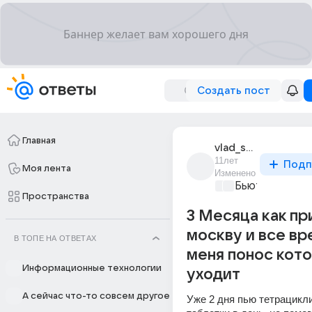
Создать пост
Главная
vlad_semenov_550
11лет
Подп
Моя лента
Изменено
Бьютилэнд
+1
Пространства
3 Месяца как пр
москву и все вр
В ТОПЕ НА ОТВЕТАХ
меня понос кот
Информационные технологии
уходит
А сейчас что-то совсем другое
Уже 2 дня пью тетрациклин