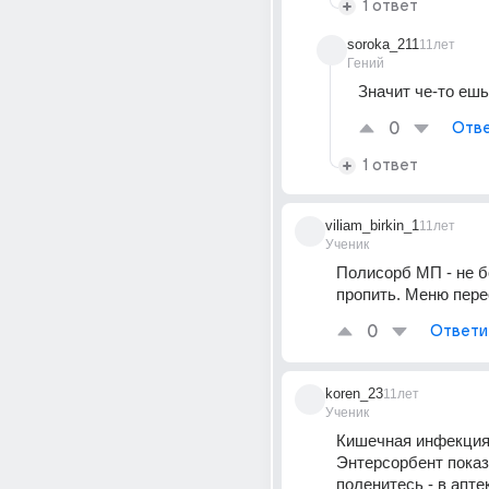
1 ответ
soroka_211
11лет
Гений
Значит че-то ешь
0
Отве
1 ответ
viliam_birkin_1
11лет
Ученик
Полисорб МП - не бо
пропить. Меню пер
0
Ответи
koren_23
11лет
Ученик
Кишечная инфекция.
Энтерсорбент показа
поленитесь - в аптек