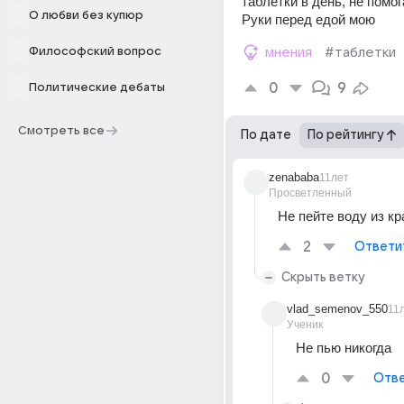
таблетки в день, не помога
О любви без купюр
Руки перед едой мою
Философский вопрос
мнения
#таблетки
0
9
Политические дебаты
Смотреть все
По дате
По рейтингу
zenababa
11лет
Просветленный
Не пейте воду из кр
2
Ответи
Скрыть ветку
vlad_semenov_550
11
Ученик
Не пью никогда
0
Отве