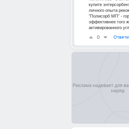
купите энтерсорбент
личного опыта реко
"Полисорб МП" - гор
эффективнее того ж
активированного угл
0
Ответи