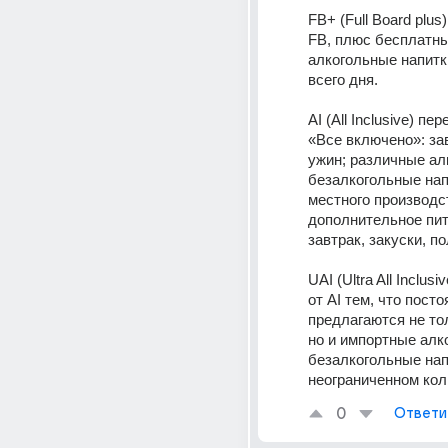
FB+ (Full Board plus) 
FB, плюс бесплатны
алкогольные напитки
всего дня.
AI (All Inclusive) пе
«Все включено»: зав
ужин; различные ал
безалкогольные нап
местного производст
дополнительное пит
завтрак, закуски, по
UAI (Ultra All Inclusi
от AI тем, что посто
предлагаются не то
но и импортные алко
безалкогольные напи
неограниченном кол
0
Ответи