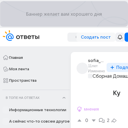
Создать пост
Главная
sofia_2694
11лет
Подп
Моя лента
Изменено
Сборная Домаш
Пространства
Ку
В ТОПЕ НА ОТВЕТАХ
мнения
Информационные технологии
0
2
А сейчас что-то совсем другое