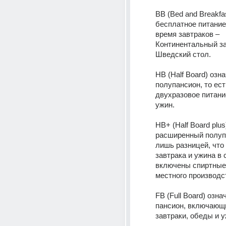
BB (Bed and Breakfas
бесплатное питание 
время завтраков – 
Континентальный за
Шведский стол.
HB (Half Board) озна
полупансион, то ест
двухразовое питание
ужин.
HB+ (Half Board plus)
расширенный полупа
лишь разницей, что
завтрака и ужина в 
включены спиртные 
местного производс
FB (Full Board) озна
пансион, включающи
завтраки, обеды и 