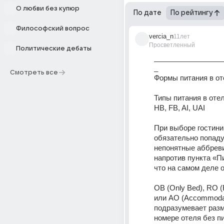
О любви без купюр
По дате
По рейтингу
Философский вопрос
vercia_n
11лет
Просветленный
Политические дебаты
_________________
_
Смотреть все
Формы питания в от
Типы питания в отел
HB, FB, AI, UAI
При выборе гостини
обязательно попадут
непонятные аббреви
напротив пункта «Пи
что на самом деле 
OB (Only Bed), RO (
или AO (Accommodat
подразумевает разм
номере отеля без п