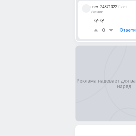
user_24871022
11лет
Ученик
ку-ку
0
Ответи