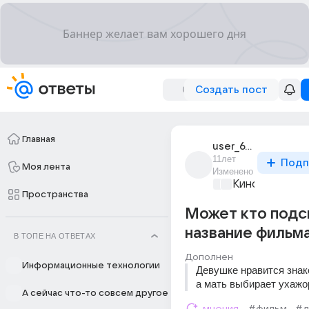
Создать пост
Главная
user_67913809
11лет
Подп
Моя лента
Изменено
Киномания
+1
Пространства
Может кто подс
название фильма
В ТОПЕ НА ОТВЕТАХ
Дополнен
Информационные технологии
Девушке нравится знак
а мать выбирает ухажо
А сейчас что-то совсем другое