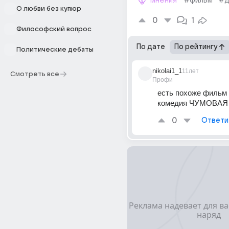
мнения
#фильм
#д
О любви без купюр
0
1
Философский вопрос
По дате
По рейтингу
Политические дебаты
nikolai1_1
11лет
Смотреть все
Профи
есть похоже фильм
комедия ЧУМОВА
0
Ответи