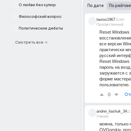
О любви без купюр
По дате
По рейтин
Философский вопрос
taurus1967
11лет
Просветленный
Политические дебаты
Reset Windows 
восстановления
Смотреть все
все версии Win
практически мг
русский интерф
Reset Windows 
пароль на вход
загружается с 
форме мастера.
пользователю.
0
От
andrei_liashuk_34
11
Ученик
можна, только н
OVGorskiy, пот