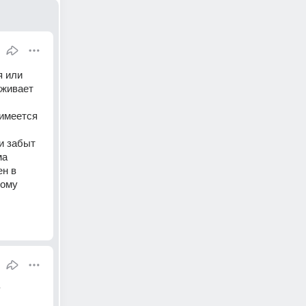
 или 
живает 
имеется 
 забыт 
а 
н в 
ому 
 