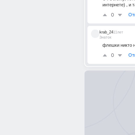
интернете) , и 
0
От
krab_24
11лет
Знаток
флешки никто 
0
От