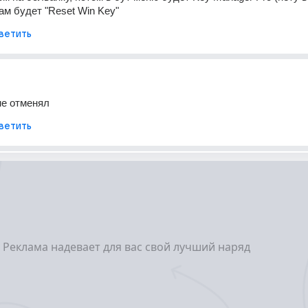
там будет "Reset Win Key"
ветить
не отменял
ветить