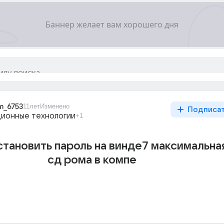
m_6753
11лет
Изменено
Подписа
ионные технологии
+1
тановить пароль на винде7 максимальна
сд рома в компе