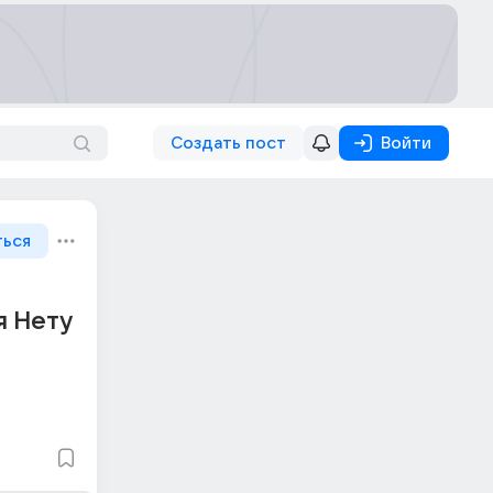
Создать пост
Войти
ться
я Нету