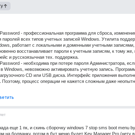
гу
Password - профессиональная программа для сброса, изменения
 паролей всех типов учетных записей Windows. Утилита поддер
dows, работает с локальными и доменными учетными записями, 
новенно восстанавливает пароли к учетным записям, к тому же, 
ейс и русскоязычная тех. поддержка.
Password - необходима при потере пароля Администратора, если
 в Windows, невозможно активировать учетную запись. Программ
загрузочного CD или USB диска. Интерфейс приложения выполне
 Поэтому, процесс операции не кажется сложным даже неопытн
ветить
лет
ада еще 1 пк, и скинь сборочку windows 7 stop sms boot menu by
ом на болванку, потом в бут меню будет Key Manager Pro (нету в 