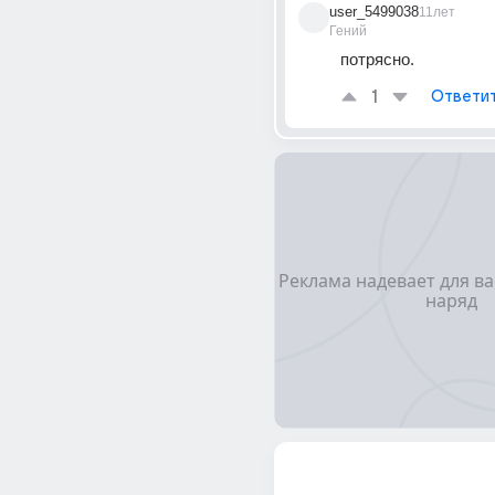
user_5499038
11лет
Гений
потрясно.
1
Ответи