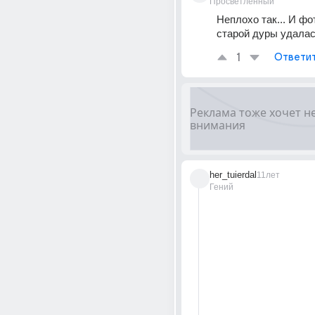
Просветленный
Неплохо так... И фо
старой дуры удалас
1
Ответи
her_tuierdal
11лет
Гений