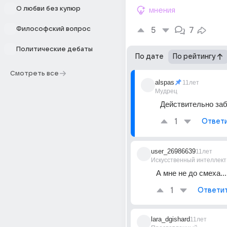
О любви без купюр
мнения
Философский вопрос
5
7
Политические дебаты
По дате
По рейтингу
Смотреть все
alspas
11лет
Мудрец
Действительно заба
1
Ответ
user_26986639
11лет
Искусственный интеллект
А мне не до смеха...
1
Ответи
lara_dgishard
11лет