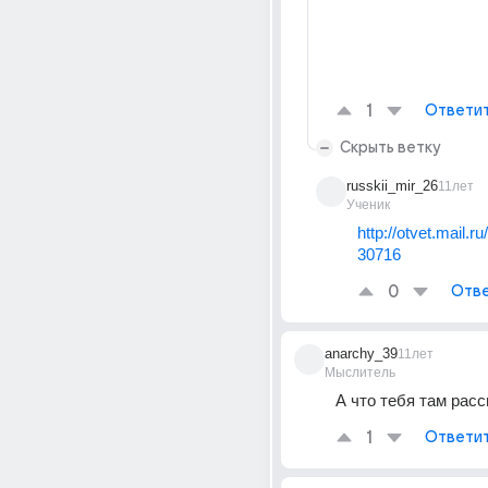
1
Ответи
Скрыть ветку
russkii_mir_26
11лет
Ученик
http://otvet.mail.r
30716
0
Отве
anarchy_39
11лет
Мыслитель
А что тебя там рас
1
Ответи