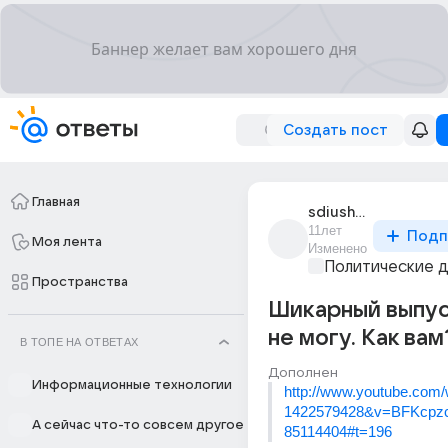
Создать пост
Главная
sdiushka
11лет
Подп
Моя лента
Изменено
Политические 
Пространства
Шикарный выпус
не могу. Как вам
В ТОПЕ НА ОТВЕТАХ
Дополнен
Информационные технологии
http://www.youtube.com/
1422579428&v=BFKcpzc
А сейчас что-то совсем другое
85114404#t=196