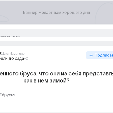
2
11лет
Изменено
Подписа
бели до сада
+2
енного бруса, что они из себя представл
как в нем зимой?
#брусья