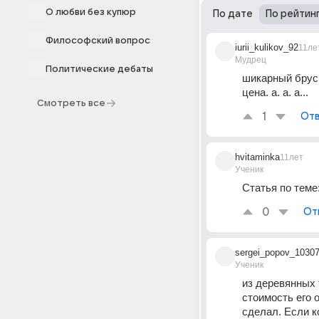
О любви без купюр
По дате
По рейтин
Философский вопрос
iurii_kulikov_92
11ле
Мудрец
Политические дебаты
шикарный брус!!
цена. а. а. а...
Смотреть все
1
Отв
hvitaminka
11лет
Ученик
Статья по теме:
0
От
sergei_popov_1030
Ученик
из деревянных 
стоимость его 
сделал. Если к