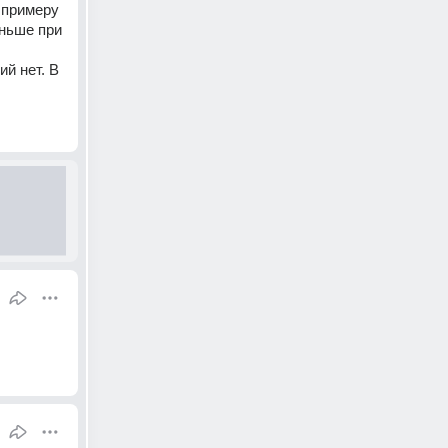
 примеру 
ньше при 
й нет. В 