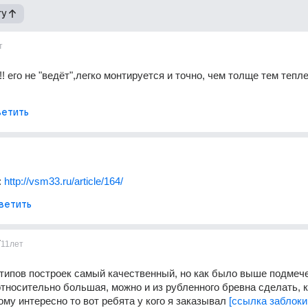
гу
т
 его не "ведёт",легко монтируется и точно, чем толще тем теплее
етить
 
http://vsm33.ru/article/164/
ветить
7
11лет
типов построек самый качественный, но как было выше подмече
относительно большая, можно и из рубленного бревна сделать, ка
ому интересно то вот ребята у кого я заказывал 
[ссылка заблоки