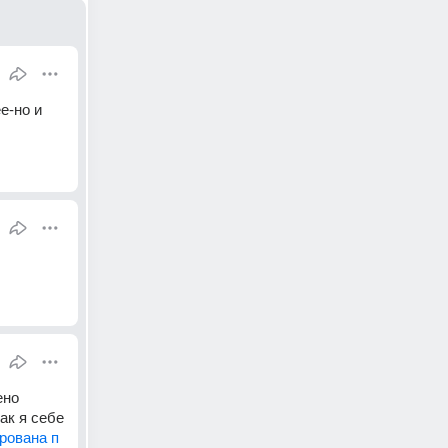
-но и 
но 
к я себе 
рована п