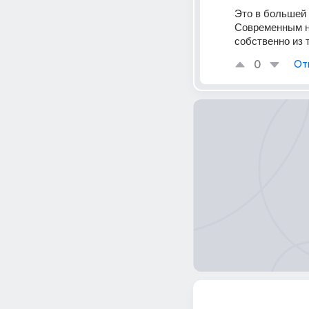
Это в большей 
Современным н
собственно из 
0
От