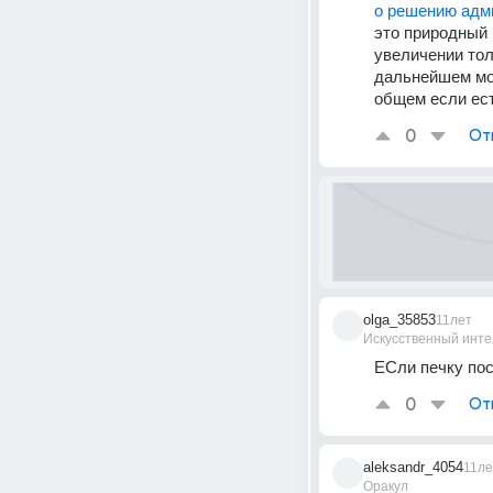
о решению адм
это природный 
увеличении тол
дальнейшем мож
общем если ест
0
От
olga_35853
11лет
Искусственный инте
ЕСли печку пос
0
От
aleksandr_4054
11ле
Оракул