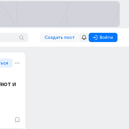
Создать пост
Войти
ться
яют и