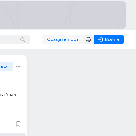
Создать пост
Войти
ться
а Урал, 