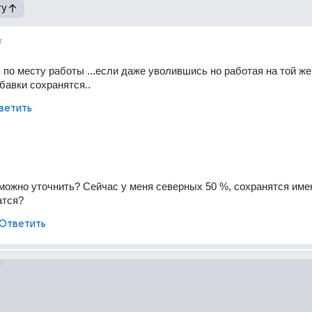
гу
т
 по месту работы ...если даже уволившись но работая на той же 
бавки сохранятся..
ветить
 можно уточнить? Сейчас у меня северных 50 %, сохранятся имен
атся?
Ответить