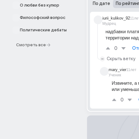
По дате
По рейтин
О любви без купюр
Философский вопрос
iurii_kulikov_92
11ле
Мудрец
Политические дебаты
надбавки платя
территории над
Смотреть все
0
От
Скрыть ветку
mary_vier
11лет
Ученик
Извините, а
или уменьш
0