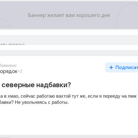
Изменено
Подписа
порядок
+2
 северные надбавки?
 в хмао, сейчас работаю вахтой тут же, если я перееду на пмж н
бавки? Не увольняясь с работы.