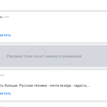
a
11лет
ветить
1лет
ь больше. Русская техника - почти всегда - гадость...
ветить