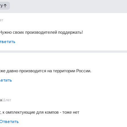
гу
ет
Нужно своих производителей поддержать!
тветить
уже давно производится на территории России.
етить
ia
11лет
т, к омплектующие для компов - тоже нет
Ответить