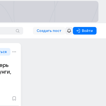
Создать пост
Войти
ться
перь
унги,