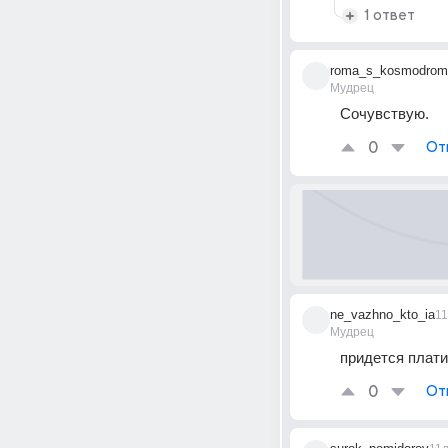
1 ответ
roma_s_kosmodrom
Мудрец
Сочувствую.
0
От
ne_vazhno_kto_ia
1
Мудрец
придется платит
0
От