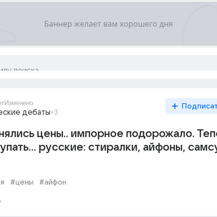
ет
Изменено
Подписа
еские дебаты
+3
нялись цены.. импорное подорожало. Те
пать... русские: стиралки, айфоны, самс
я
#цены
#айфон