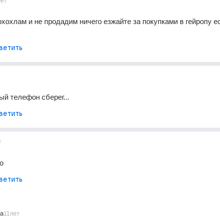
лет
хохлам и не продадим ничего езжайте за покупками в гейропу ес
ветить
й телефон сберег...
ветить
т
о
ветить
ia
11лет