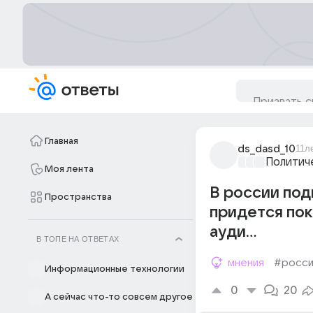
Главная
ds_dasd_10
11л
Политич
Моя лента
В россии под
Пространства
придется поку
ауди...
В ТОПЕ НА ОТВЕТАХ
мнения
#росси
Информационные технологии
0
20
А сейчас что-то совсем другое