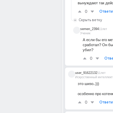
вынуждают так дей
0
Ответи
Скрыть ветку
semen_2394
11лет
Ученик
А если бы его мет
сработал? Он бы 
убил?
0
Отве
user_91622132
11лет
Искусственный интеллект
это шизо..)))
особенно про котенк
0
Ответи