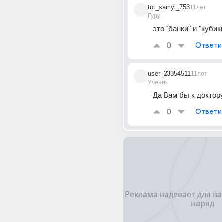
tot_samyi_753
11лет
Гуру
это "банки" и "кубик
0
Ответи
user_23354511
11лет
Ученик
Да Вам бы к доктору.
0
Ответи