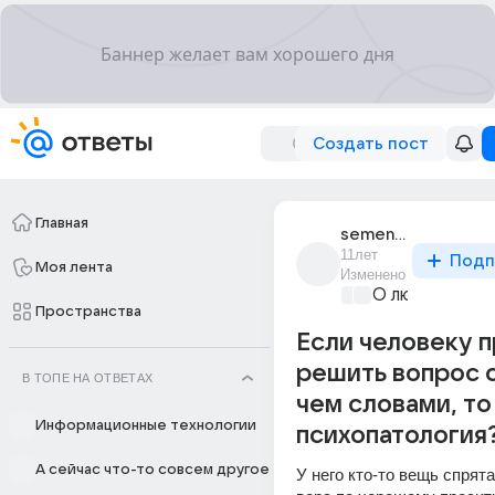
Создать пост
Главная
semen_2394
11лет
Подп
Моя лента
Изменено
О любви без 
Пространства
Если человеку 
решить вопрос 
В ТОПЕ НА ОТВЕТАХ
чем словами, то
Информационные технологии
психопатология
А сейчас что-то совсем другое
У него кто-то вещь спрята