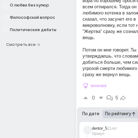
вора по хорошему просить,
О любви без купюр
всем отпирался. Тогда он 
любимого котенка в залож
Философский вопрос
сказал, что засунет его в 
микроволновку, если тот н
Политические дебаты
"Жертва" сразу же сознал
вещь.
Смотреть все
Потом он мне говорит. Ты 
утверждаешь, что словам
добиться больше, чем си
угрозой смерти любимого 
сразу же вернул вещь.
мнения
0
5
По дате
По рейтингу
dentor_5
11лет
Оракул