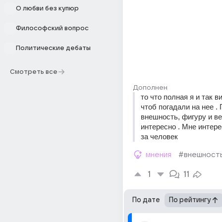
О любви без купюр
Философский вопрос
Политические дебаты
Смотреть все
Дополнен
то что полная я и так ви
чтоб погадали на нее . 
внешность, фигуру и ве
интересно . Мне интерес
за человек
мнения
#внешност
1
11
По дате
По рейтингу