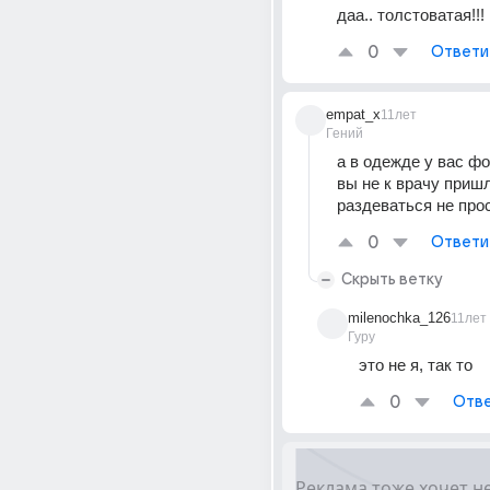
даа.. толстоватая!!!
0
Ответи
empat_x
11лет
Гений
а в одежде у вас фо
вы не к врачу пришл
раздеваться не прос
0
Ответи
Скрыть ветку
milenochka_126
11лет
Гуру
это не я, так то
0
Отве