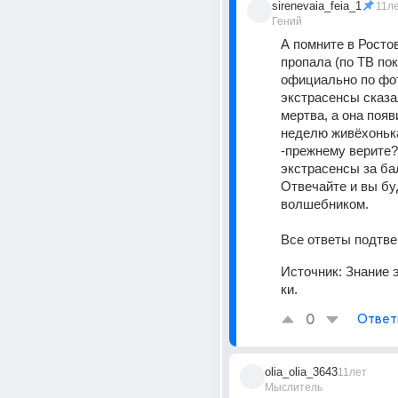
sirenevaia_feia_1
11л
Гений
А помните в Ростов
пропала (по ТВ пок
официально по фот
экстрасенсы сказал
мертва, а она появ
неделю живёхонька
-прежнему верите?
экстрасенсы за бал
Отвечайте и вы бу
волшебником.
Все ответы подтве
Источник:
Знание 
ки.
0
Ответ
olia_olia_3643
11лет
Мыслитель