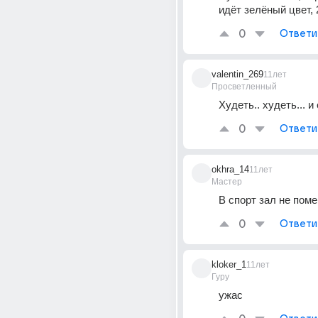
идёт зелёный цвет, 
0
Ответи
valentin_269
11лет
Просветленный
Худеть.. худеть... и 
0
Ответи
okhra_14
11лет
Мастер
В спорт зал не пом
0
Ответи
kloker_1
11лет
Гуру
ужас