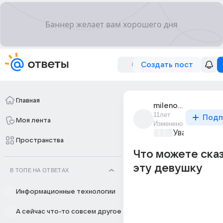
Создать пост
Главная
milenochka_126
11лет
Подп
Моя лента
Изменено
Уважаемый м
Пространства
Что можете сказ
эту девушку
В ТОПЕ НА ОТВЕТАХ
Информационные технологии
А сейчас что-то совсем другое