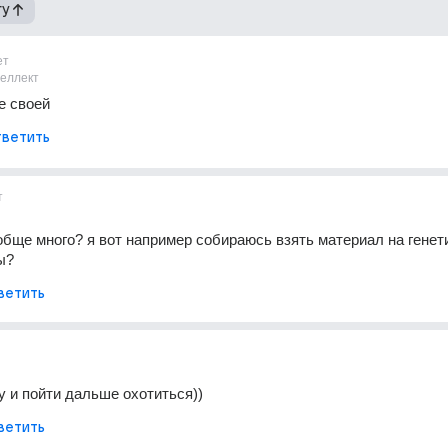
гу
ет
теллект
ее своей
ветить
т
обще много? я вот например собираюсь взять материал на генет
ы?
ветить
у и пойти дальше охотиться))
ветить