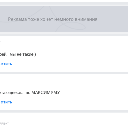
т
оей.. мы не такие!)
етить
читающееся... по МАКСИМУМУ
етить
ллект