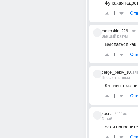
Фу какая гадос
1
Отв
matroskin_226
11лет
Высший разум
Выспаться как
1
Отв
cergei_belov_10
11л
Просветленный
Ключи от машин
1
Отв
sosna_41
11лет
Гений
если понравитс
1
Отв