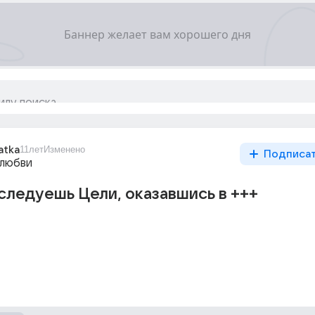
atka
11лет
Изменено
Подписа
 любви
следуешь Цели, оказавшись в +++