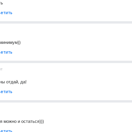
ть
етить
 минимум))
етить
ет
ы отдай, да!
етить
я можно и остаться)))
етить