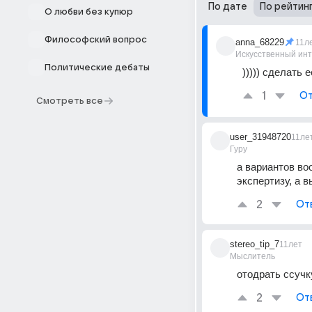
По дате
По рейтин
О любви без купюр
Философский вопрос
anna_68229
11л
Искусственный ин
Политические дебаты
))))) сделать 
1
От
Смотреть все
user_31948720
11ле
Гуру
а вариантов во
экспертизу, а в
2
От
stereo_tip_7
11лет
Мыслитель
отодрать ссучк
2
От