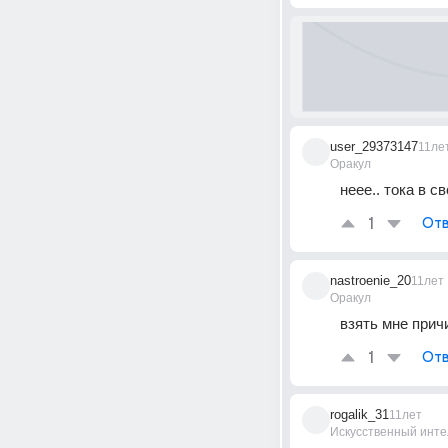
user_29373147
11ле
Оракул
неее.. тока в св
1
Отв
nastroenie_20
11лет
Оракул
взять мне при
1
Отв
rogalik_31
11лет
Искусственный инте