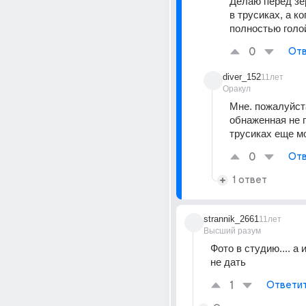
Делаю перед зер
в трусиках, а ког
полностью голо
0
Отв
diver_152
11лет
Оракул
Мне. пожалуйста
обнаженная не п
трусиках еще м
0
Отв
1 ответ
strannik_2661
11лет
Высший разум
Фото в студию.... а 
не дать
1
Ответи