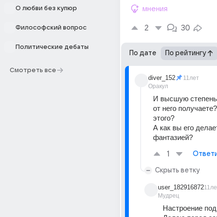
О любви без купюр
мнения
2
30
Философский вопрос
Политические дебаты
По дате
По рейтингу
Смотреть все
diver_152
11лет
Оракул
И высшую степень
от него получаете?
этого?
А как вы его делае
фантазией?
1
Ответ
Скрыть ветку
user_182916872
11ле
Мудрец
Настроение под