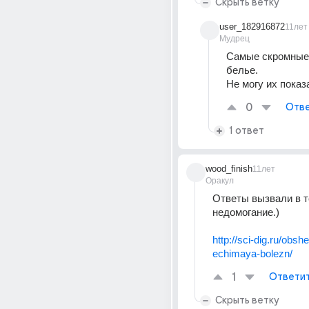
Скрыть ветку
user_182916872
11лет
Мудрец
Самые скромные 
белье.
Не могу их показ
0
Отве
1 ответ
wood_finish
11лет
Оракул
Ответы вызвали в т
недомогание.)
http://sci-dig.ru/obshe
echimaya-bolezn/
1
Ответи
Скрыть ветку