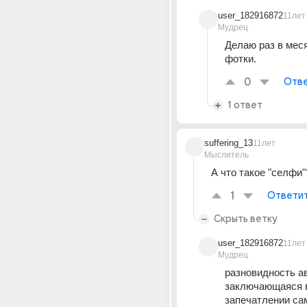
user_182916872
11лет
Мудрец
Делаю раз в месяц
фотки.
0
Отве
1 ответ
suffering_13
11лет
Мыслитель
А что такое "селфи"
1
Ответи
Скрыть ветку
user_182916872
11лет
Мудрец
разновидность ав
заключающаяся в
запечатлении сам