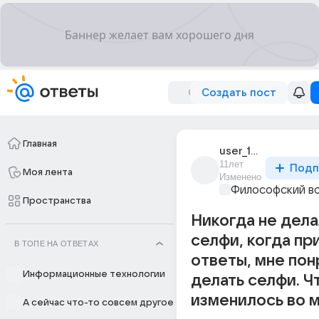
Создать пост
Главная
user_182916872
11лет
Подп
Моя лента
Изменено
Философский в
Пространства
Никогда не дела
селфи, когда пр
В ТОПЕ НА ОТВЕТАХ
ответы, мне по
Информационные технологии
делать селфи. Ч
изменилось во м
А сейчас что-то совсем другое