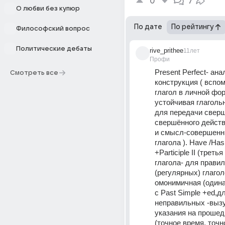
0
7
О любви без купюр
По дате
По рейтингу
Философский вопрос
Политические дебаты
rive_prithee
11лет
Профи
Present Perfect- ана
Смотреть все
конструкция ( вспом
глагол в личной фор
устойчивая глаголь
для передачи сверш
свершённого действ
и смысл-совершенн
глагола ). Have /Has (
+Participle II (треть
глагола- для правил
(регулярных) глагол
омонимичная (одина
с Past Simple +ed,дл
неправильных -вызуб
указания на прошед
(точное время, точно