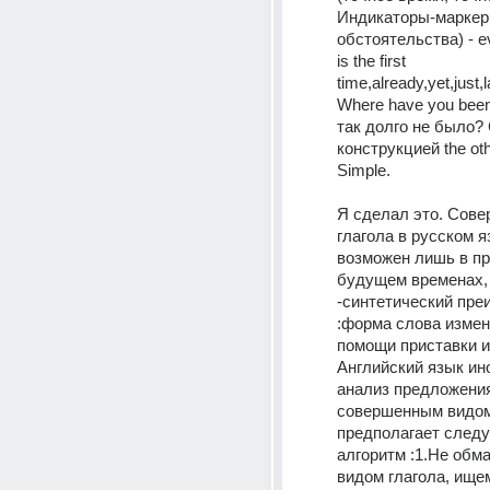
Индикаторы-маркеры
обстоятельства) - eve
is the first 
time,already,yet,just,l
Where have you been
так долго не было? 
конструкцией the oth
Simple.
Я сделал это. Сове
глагола в русском я
возможен лишь в п
будущем временах, 
-синтетический пре
:форма слова измен
помощи приставки и
Английский язык ино
анализ предложения
совершенным видом 
предполагает след
алгоритм :1.Не обм
видом глагола, ищем