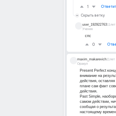
1
Ответи
Скрыть ветку
user_192922763
11лет
Ученик
спс
0
Отве
maxim_makarevich
11лет
Оракул
Present Perfect конц
внимание на результ
действия, оставляя 
плане сам факт сов
действия. 
Past Simple, наоборо
самом действии, нич
сообщая о результат
настоящему времени