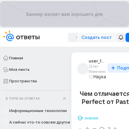
Создать пост
Главная
user_192922763
11лет
Подп
Моя лента
Изменено
Наука
Пространства
Чем отличается
В ТОПЕ НА ОТВЕТАХ
Perfect от Past
Информационные технологии
знания
А сейчас что-то совсем другое