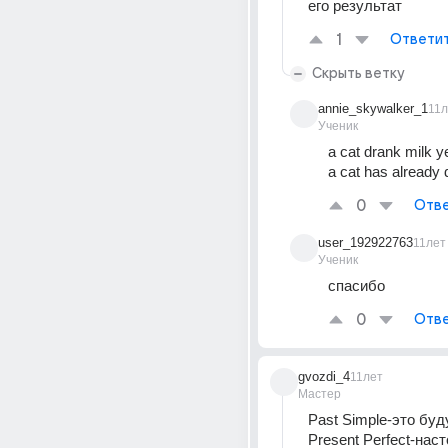
его результат
1
Ответи
Скрыть ветку
annie_skywalker_1
11л
Ученик
a cat drank milk y
a cat has already 
0
Отве
user_192922763
11лет
Ученик
спасибо
0
Отве
gvozdi_4
11лет
Мастер
Past Simple-это буд
Present Perfect-нас