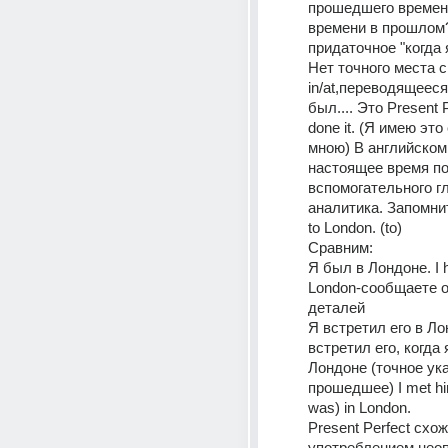
прошедшего времени
времени в прошлом?
придаточное "когда я 
Нет точного места с
in/at,переводящееся,
был.... Это Present Pe
done it. (Я имею эт
мною) В английском 
настоящее время по
вспомогательного гл
аналитика. Запомнит
to London. (to)
Сравним: 
Я был в Лондоне. I h
London-cообщаете об
деталей
Я встретил его в Ло
встретил его, когда 
Лондоне (точное ука
прошедшее) I met him
was) in London.
Present Perfect схож 
употреблением неоп