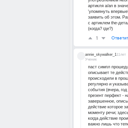
артикля a/an в значе
'упомянуть впервые"
заявить об этом. Pas
с артиклем the-дета
(когда? где?)
1
Ответи
annie_skywalker_1
11лет
Ученик
паст симпл прошедш
описывает те дейст
происходили в прош
регулярно и указыва
события (вчера, год
презент перфект - н
завершенное, описы
действие которое з
моменту речи; здесь
когда действие прои
важно лишь что теп