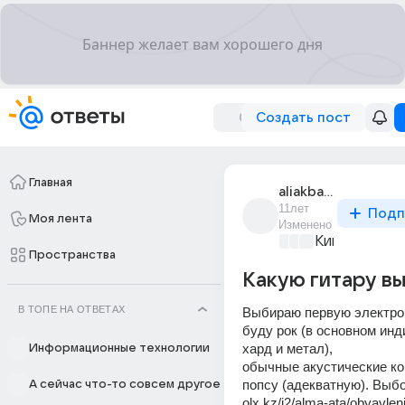
Создать пост
Главная
aliakbar_ibragimov
11лет
Подп
Моя лента
Изменено
Киномания
+4
Пространства
Какую гитару вы
В ТОПЕ НА ОТВЕТАХ
Выбираю первую электроги
буду рок (в основном инди
хард и метал),
Информационные технологии
обычные акустические ко
попсу (адекватную). Выбо
А сейчас что-то совсем другое
olx.kz/i2/alma-ata/obyavle