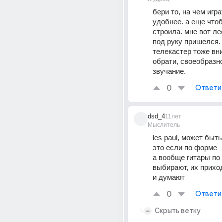
бери то, на чем игра
удобнее. а еще чтоб
строила. мне вот ле
под руку пришелся. 
телекастер тоже вн
обрати, своеобразно
звучание.
0
Ответи
dsd_4
11лет
Мыслитель
les paul, может быть
это если по форме
а вообще гитары по 
выбирают, их прихо
и думают
0
Ответи
Скрыть ветку