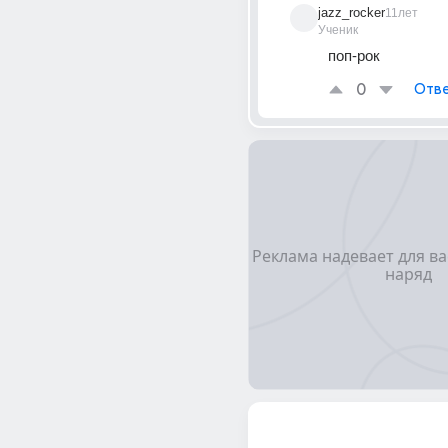
jazz_rocker
11лет
Ученик
поп-рок
0
Отве