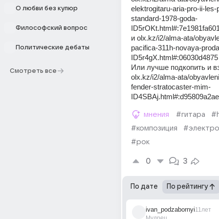
elektrogitaru-aria-pro-ii-les-
О любви без купюр
standard-1978-goda-
ID5rOKt.html#:7e1981fa60
Философский вопрос
и olx.kz/i2/alma-ata/obyav
pacifica-311h-novaya-pro
Политические дебаты
ID5r4gX.html#:06030d4875
Или лучше подкопить и вз
Смотреть все
olx.kz/i2/alma-ata/obyavle
fender-stratocaster-mim-
ID4SBAj.html#:d95809a2ae
мнения
#гитара
#
#композиция
#электро
#рок
0
3
По дате
По рейтингу
ivan_podzabornyi
11лет
Мудрец