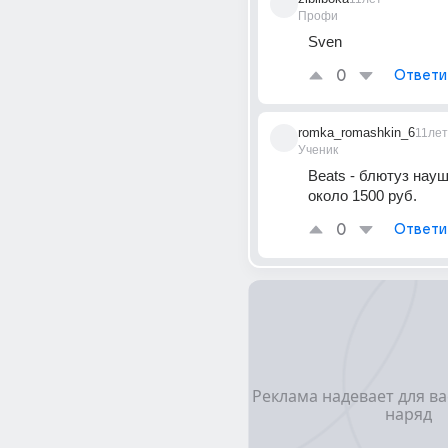
Профи
Sven
0
Ответи
romka_romashkin_6
11лет
Ученик
Beats - блютуз науш
около 1500 руб.
0
Ответи