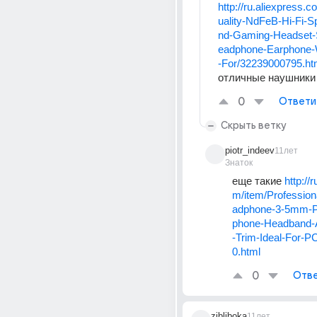
http://ru.aliexpress.
uality-NdFeB-Hi-Fi-S
nd-Gaming-Headset-
eadphone-Earphone-
-For/32239000795.ht
отличные наушники
0
Ответи
Скрыть ветку
piotr_indeev
11лет
Знаток
еще такие 
http://
m/item/Professio
adphone-3-5mm-P
phone-Headband-
-Trim-Ideal-For-
0.html
0
Отве
zibliboka
11лет