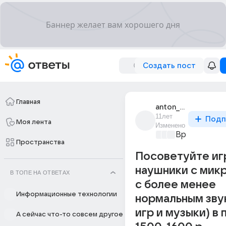
Создать пост
Главная
anton_iakimchuk_18
11лет
Подп
Моя лента
Изменено
Время игр
+4
Пространства
Посоветуйте иг
наушники с мик
В ТОПЕ НА ОТВЕТАХ
с более менее
Информационные технологии
нормальным зву
игр и музыки) в
А сейчас что-то совсем другое