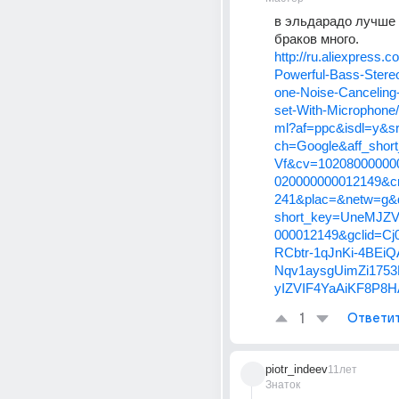
в эльдарадо лучше н
браков много.
http://ru.aliexpress.
Powerful-Bass-Ster
one-Noise-Cancelin
set-With-Microphone
ml?af=ppc&isdl=y&s
ch=Google&aff_sho
Vf&cv=10208000000
020000000012149&c
241&plac=&netw=g&d
short_key=UneMJZV
000012149&gclid=C
RCbtr-1qJnKi-4BEi
Nqv1aysgUimZi1753
yIZVIF4YaAiKF8P8
1
Ответи
piotr_indeev
11лет
Знаток