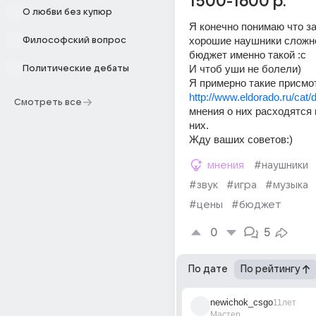
1500-1600 р.
О любви без купюр
Я конечно понимаю что за
хорошие наушники сложно 
Философский вопрос
бюджет именно такой :с
И чтоб уши не болели)
Политические дебаты
Я примерно такие присмо
http://www.eldorado.ru/cat/
Смотреть все
мнения о них расходятся и
них.
Жду ваших советов:)
мнения
#наушники
#звук
#игра
#музыка
#цены
#бюджет
0
5
По дате
По рейтингу
newichok_csgo
11лет
Мастер