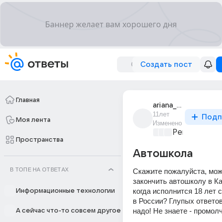
Создать пост
Главная
ariana_451
11лет
Подп
Моя лента
Изменено
Ремонт и об
Пространства
Автошкола
В ТОПЕ НА ОТВЕТАХ
Скажите пожалуйста, мож
закончить автошколу в Каз
когда исполнится 18 лет с
Информационные технологии
в России? Глупых ответов 
надо! Не знаете - промол
А сейчас что-то совсем другое