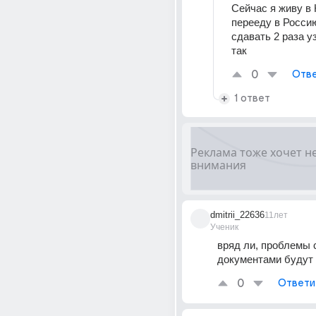
Сейчас я живу в К
перееду в Россию
сдавать 2 раза у
так
0
Отве
1 ответ
dmitrii_22636
11лет
Ученик
вряд ли, проблемы с
документами будут
0
Ответи