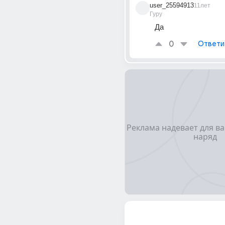
user_25594913
11лет
Гуру
Да
0
Ответи