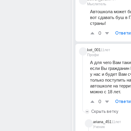
Мыслитель
Автошкола может бы
вот сдавать буш в Г
страны!
0
Ответи
ket_001
11лет
Профи
А для чего Вам такие
если Вы гражданин 
у нас и будет Вам сч
только поступить на
автошколе на терри
можно с 18 лет.
0
Ответи
Скрыть ветку
ariana_451
11лет
Ученик