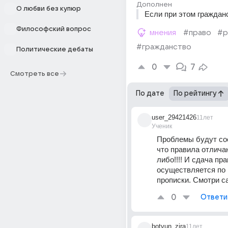
Дополнен
О любви без купюр
Если при этом граждан
Философский вопрос
мнения
#право
#р
#гражданство
Политические дебаты
0
7
Смотреть все
По дате
По рейтингу
user_29421426
11лет
Ученик
Проблемы будут сос
что правила отличаю
либо!!!! И сдача прав
осуществляется по 
прописки. Смотри са
0
Ответи
botvun_zira
11лет