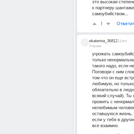
это высокая степен
к партнеру шантажи
самоубийством...
1
Ответи
ekaterina_36812
11лет
Ученик
угрожать самоубийс
только ненормальны
такого надо, если н
Поговори с ним спок
том что он еще встр
любимую, но только
обязательно в людн
всякий случай). Ты 
прожить с ненормал
нелюбимым человек
оставшуюся жизнь, 
если у тебя в други
все взаимно.