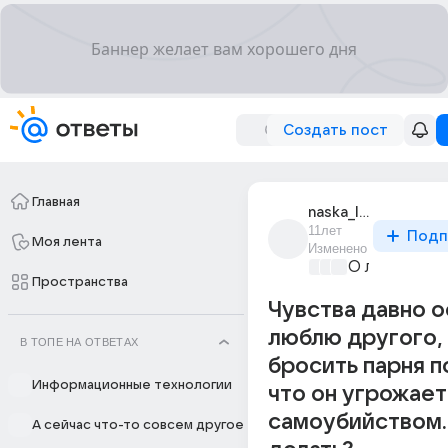
Создать пост
Главная
naska_love_3
11лет
Подп
Моя лента
Изменено
О любви без
Пространства
Чувства давно о
люблю другого,
В ТОПЕ НА ОТВЕТАХ
бросить парня 
Информационные технологии
что он угрожает
самоубийством..
А сейчас что-то совсем другое