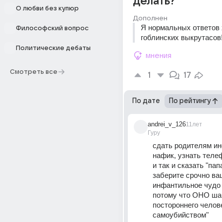
делать?
О любви без купюр
Дополнен
Я нормальных ответов х
Философский вопрос
гоблинских выкрутасов
Политические дебаты
мнения
Смотреть все
1
17
По дате
По рейтингу
andrei_v_126
11лет
Гуру
сдать родителям ин
нафик, узнать теле
и так и сказать "пап
заберите срочно ва
инфантильное чудо 
потому что ОНО ша
постороннего челове
самоубийством"