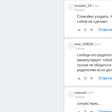
tsunami_24
11лет
Профи
Спокойно уходить. Н
собой не сделает.
0
Ответи
irina_109529
11лет
Ученик
сообщи его родителя
манипулирует тобой.
лучше не общаться 
родителям если дел
0
Ответи
marusel
11лет
Оракул
сочувствую...
Ответи