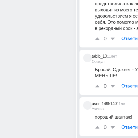
представляла как л
выходит из моего те
удовольствием я ее
себя. Это помогло 
в рекордный срок - 
0
Ответи
tabib_10
11лет
Оракул
Бросай. Сдохнет -
МЕНЬШЕ!
0
Ответи
user_1495140
11лет
Ученик
хороший шантаж!
0
Ответи