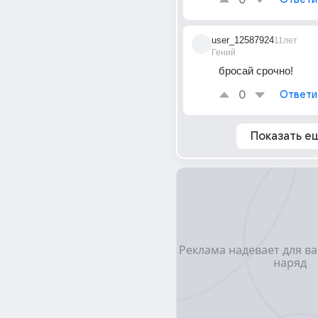
0
user_12587924
11лет
Гений
бросай срочно!
0
Ответи
Показать е