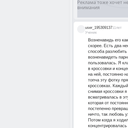
user_195309137
11лет
Ученик
Возненавидь его как
скорее. Есть два н
способа разлюбить 
возненавидеть парня
пользовалась. Я кла
в кроссовки и конце
на ней, постоянно на
топча эту фотку пря
кроссовках. Каждый
снимая кроссовки я 
всматривалась в эту
которая от постоянн
постепенно превращ
ничто, так любовь у
Потом когда я ходил
концентрировалась н