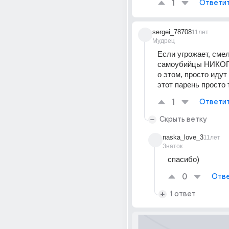
1
Ответи
sergei_78708
11лет
Мудрец
Если угрожает, смел
самоубийцы НИКОГД
о этом, просто идут 
этот парень просто 
1
Ответи
Скрыть ветку
naska_love_3
11лет
Знаток
спасибо)
0
Отве
1 ответ