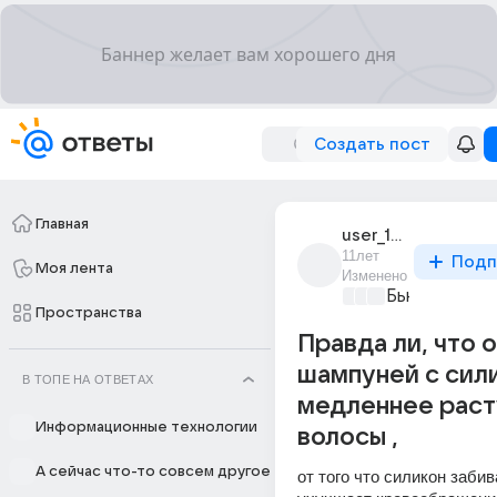
Создать пост
Главная
user_190795463
11лет
Подп
Моя лента
Изменено
Бьютилэнд
+2
Пространства
Правда ли, что 
шампуней с сил
В ТОПЕ НА ОТВЕТАХ
медленнее раст
Информационные технологии
волосы ,
А сейчас что-то совсем другое
от того что силикон забив