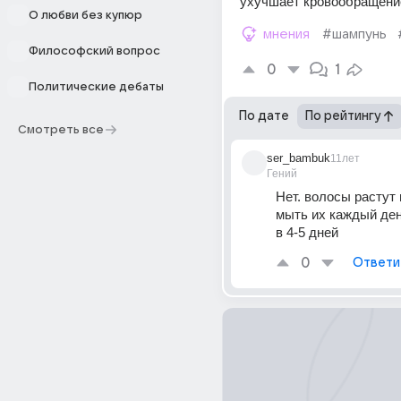
ухучшает кровообращени
О любви без купюр
мнения
#шампунь
Философский вопрос
0
1
Политические дебаты
По дате
По рейтингу
Смотреть все
ser_bambuk
11лет
Гений
Нет. волосы растут 
мыть их каждый день
в 4-5 дней
0
Ответи