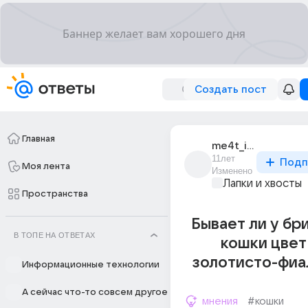
Создать пост
Главная
me4t_idit_khdd_22
11лет
Подп
Моя лента
Изменено
Лапки и хвосты
Пространства
Бывает ли у бр
В ТОПЕ НА ОТВЕТАХ
кошки цвет
золотисто-фиа
Информационные технологии
А сейчас что-то совсем другое
мнения
#кошки