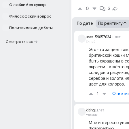
О любви без купюр
0
3
Философский вопрос
По дате
По рейтингу
Политические дебаты
user_59057634
11лет
Смотреть все
Гений
Это что за цвет такой
британской кошки г
быть окрашены в со
окрасом - в жёлто-
солидов и рисунков,
серебра и золота ил
цвет для колоров.
1
Ответи
kiting
11лет
Ученик
Мне интересно увид
фотографию.