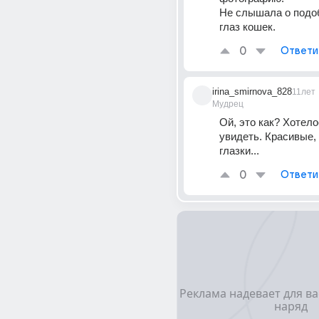
Не слышала о подоб
глаз кошек.
0
Ответи
irina_smirnova_828
11лет
Мудрец
Ой, это как? Хотело
увидеть. Красивые, 
глазки...
0
Ответи