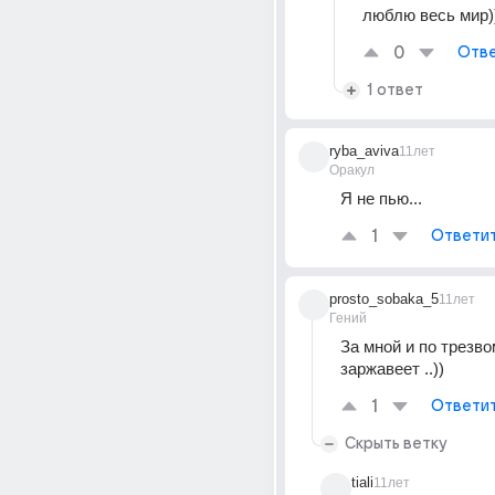
люблю весь мир)
0
Отве
1 ответ
ryba_aviva
11лет
Оракул
Я не пью...
1
Ответи
prosto_sobaka_5
11лет
Гений
За мной и по трезвом
заржавеет ..))
1
Ответи
Скрыть ветку
tiali
11лет