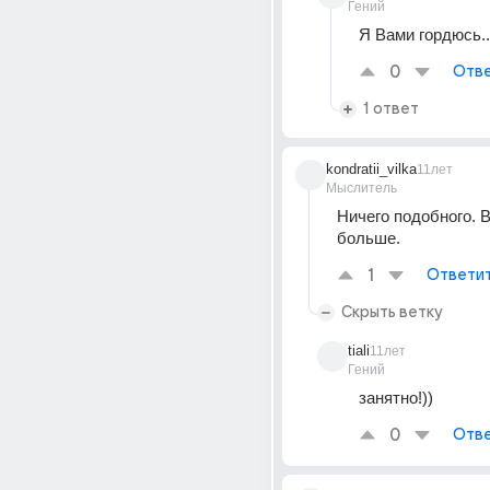
Гений
Я Вами гордюсь..
0
Отве
1 ответ
kondratii_vilka
11лет
Мыслитель
Ничего подобного. В
больше.
1
Ответи
Скрыть ветку
tiali
11лет
Гений
занятно!))
0
Отве