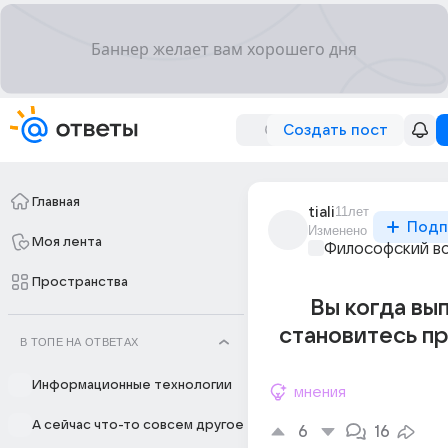
Создать пост
Главная
tiali
11лет
Подп
Изменено
Моя лента
Философский в
Пространства
Вы когда вы
становитесь п
В ТОПЕ НА ОТВЕТАХ
Информационные технологии
мнения
А сейчас что-то совсем другое
6
16