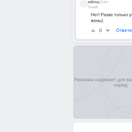
ietlima
11лет
Гений
Нет! Разве только ус
жены)
0
Ответи