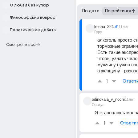
О любви без купюр
По дате
По рейтингу
Философский вопрос
kesha_324
11лет
Политические дебаты
Гуру
алкоголь просто сн
Смотреть все
тормозные огранич
Есть такие экспре
чтобы узнать чело
мужчину нужно нап
а женщину - разоз
1
Ответ
odinokaia_v_nochi
11лет
Оракул
Я становлюсь молч
1
Ответи