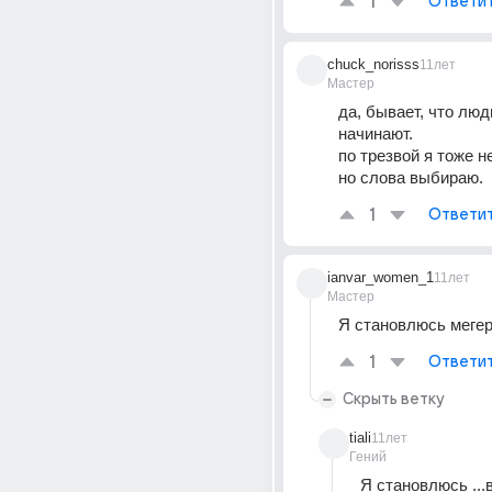
1
Ответи
chuck_norisss
11лет
Мастер
да, бывает, что люд
начинают.
по трезвой я тоже н
но слова выбираю.
1
Ответи
ianvar_women_1
11лет
Мастер
Я становлюсь мегер
1
Ответи
Скрыть ветку
tiali
11лет
Гений
Я становлюсь ...в