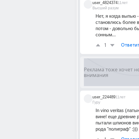
user_4824374
11лет
Высший разум
Нет, я когда выпью -
становлюсь более в
потом - довольно бы
сонным...
1
Ответи
user_224489
11лет
Гуру
In vino veritas (латын
вине! еще древние 
пытали шпионов вино
рода "полиграф" :)))