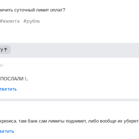
еличить суточный лимит оплат?
#валюта
#рубль
гу
ет
 ПОСЛАЛИ !..
тветить
кризиса. там банк сам лимиты поднимет, либо вообще их уберет
ветить