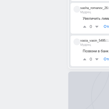
sasha_romanov_26
Мудрец
Увеличить лими
0
От
vasia_vasin_5495
11
Мудрец
Позвони в банк
0
От