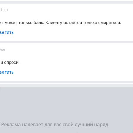
11лет
т может только банк. Клиенту остаётся только смириться.
ветить
лет
 и спроси.
ветить