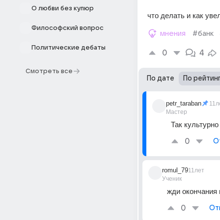
О любви без купюр
что делать и как ув
Философский вопрос
мнения
#банк
Политические дебаты
0
4
Смотреть все
По дате
По рейтин
petr_taraban
11л
Мастер
Так культурно
0
О
romul_79
11лет
Ученик
жди окончания 
0
От