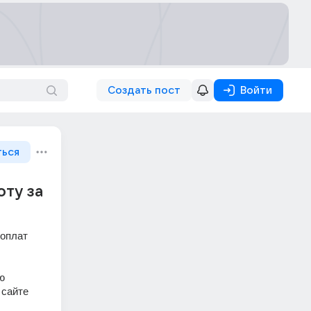
Создать пост
Войти
ться
юту за
оплат 
 
сайте 